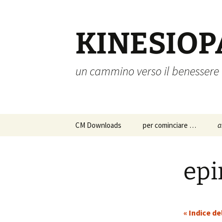
Vai
al
contenuto
KINESIOP
un cammino verso il benessere
CM Downloads
per cominciare …
a
chi siamo
a
p
ep
s
istruzioni per l’uso
c
approfondimenti
p
« Indice de
d
a