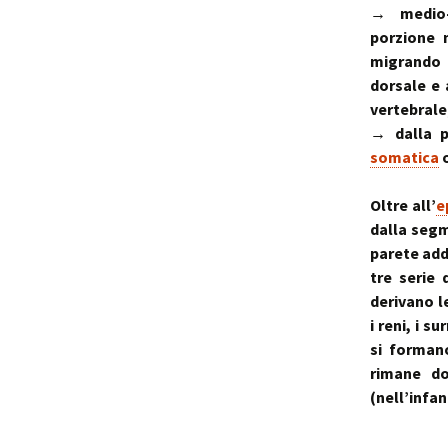
→ medio
porzione 
migrando
dorsale e
vertebrale
→ dalla p
somatica
o
Oltre all’
e
dalla segm
parete add
tre serie 
derivano l
i reni, i su
si forman
rimane do
(nell’infan