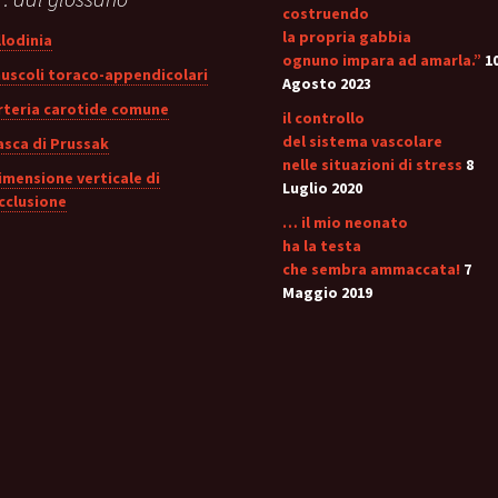
costruendo
la propria gabbia
llodinia
ognuno impara ad amarla.”
1
uscoli toraco-appendicolari
Agosto 2023
rteria carotide comune
il controllo
del sistema vascolare
asca di Prussak
nelle situazioni di stress
8
imensione verticale di
Luglio 2020
cclusione
… il mio neonato
ha la testa
che sembra ammaccata!
7
Maggio 2019