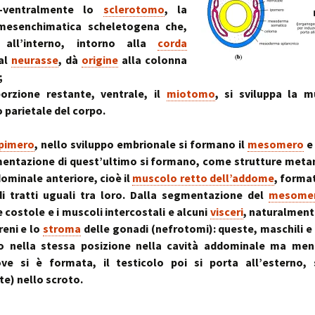
~ la ruot
-ventralmente lo
sclerotomo
, la
muscolo:
Deambul
mesenchimatica scheletogena che,
un sistema integ
la riequil
Postura :
 all’interno, intorno alla
corda
“cinque 
distorsio
rachidee
 al
neurasse
, dà
origine
alla colonna
omocisteina:
pelvico e
il killer silenzioso
le distor
postural
;
orzione restante, ventrale, il
miotomo
, si sviluppa la m
seno:
Massaggi
La Biochi
 parietale del corpo.
ciò che la donna
Riflessi 
Stress: l
per offrire il suo
Metameri
ipofisi- s
sindromi
pimero
, nello sviluppo embrionale si formano il
mesomero
e 
sindrome
Riequilib
entazione di quest’ultimo si formano, come strutture meta
delle faccette art
in Kinesi
ominale anteriore, cioè il
muscolo retto dell’addome
, forma
le articolazioni
Transazi
zigoapofisarie
& Kinesi
di tratti uguali tra loro. Dalla segmentazione del
mesome
Osteopat
e costole e i muscoli intercostali e alcuni
visceri
, naturalmente
sindrome di Baas
rreni e lo
stroma
delle gonadi (nefrotomi): queste, maschili e
osteofitosi del 
Somatoem
percezio
o nella stessa posizione nella cavità addominale ma ment
ve si è formata, il testicolo poi si porta all’esterno,
sindrome di Tiet
un dolore localiz
te) nello scroto.
all’angolo di Loui