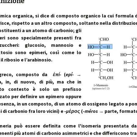
inizione
imica organica, si dice di composto organico la cui formula d
risce, rispetto a un altro composto, soltanto nella distribuzio
ostituenti a un atomo di carbonio;
gli
eri sono specialmente presenti fra
zuccheri: glucosio, mannosio e
ttosio sono epimeri, così come lo
il ribosio e l’arabinosio.
 greco, composto da
ἐπί-
(
epí-
→
a, in, di nuovo, di più, ma che in
to contesto è solo un prefisso
zzato per definire un epimero oppure
esenza, in un composto, di un atomo di ossigeno legato a po
 di carbonio fra loro vicini) e -
μέρος
(-
méros
→ parte, formato 
imeria può essere definita come l'isomeria presentata d
nenti più atomi di carbonio asimmetrici e che differiscono tra 