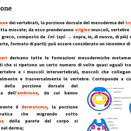
sull’uso dei cookies
o artrosi cervicale
Anno Zero
La “Manualità Sens
problematiche fu
ione
synopsis ~ volume 
e disfunzionalità
ortraits:
kinesiopatia.it:
Annarita Piras
Cranio-Sacral
Modena Sud →
Cranio-Sa
 volti del lavoro
scopi & obiettivi
Repatterning® (Terapia
Centro di
colite spastica:
Repatter
Cranio-Sacrale)
Kinesiologia
la Sindrome
Anno Zero
dolore
base
ione
dei vertebrati, la porzione dorsale del mesoderma del
tr
Elisabetta Verdigi
Transazionale
dell’Intestino Irrit
synopsis ~ volume
etta miocele; da esso prenderanno
origine
muscoli, vertebre 
ecniche
arco diastaltico
Kinesiopatia®
apparato
l greco, composto da
ἐπί-
(
epí-
→ sopra, in, di nuovo, di più) 
Osteopatica:
Sala dei Rosoni
Kinesiopatia®:
Anno Zero
stomatog
rte, formato di parti): può essere considerato un sinonimo di
l’arte del prendersi cura
ascolto attivo
una disciplina
synopsis ~ volume
relazioni
“terapeutica”
integraz
®
Oltrelostress Coaching
area riservata
Anno Zero
Diafram
meri
derivano tutte le formazioni mesodermiche metamer
lombalgia,
synopsis ~ volume
Il “Cervello Trino
Baromet
& Gabbia
ti che si ripetono un certo numero di volte quasi uguali tra
mal di schiena, sci
ed il sistema
Comport
malattie o sintomi
neuro-vascolare
ertebre e i muscoli intervertebrali, muscoli che collegan
Anno Zero
Stress ÷
nalmente e trasversalmente le vertebre.
Corrisponde a ci
synopsis ~ volume
Cibus
Equilibrio
mal di testa
il midollo spinale
l’emozion
i della porzione dorsale del
Anno Zero
Posture 
a dell’
embrione
, da cui hanno
®
meningiti, mening
synopsis ~ volume
Kinesiopatia
il rachide
Cisti Ene
meningiti subclini
& Stress
repatter
Somatizz
possibile causa di
kinesiop
– Memori
mente il
dermatomo
, la porzione
molteplici disturbi
imatica che migrando sotto
legamento di Cle
un legame fra a
Kinesiolo
Brain St
ma
della parete del corpo si
genitale femmini
Transazi
prende il
ed intestino
Kinesiop
“bestia” 
a nel derma;