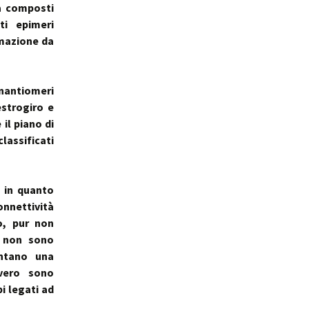
da composti
ti epimeri
rmazione da
enantiomeri
estrogiro e
il piano di
lassificati
i in quanto
nnettività
o, pur non
e non sono
entano una
vvero sono
i legati ad