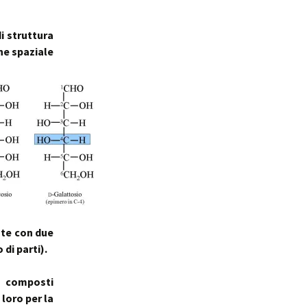
i struttura
ne spaziale
nte con due
di parti).
a composti
loro per la