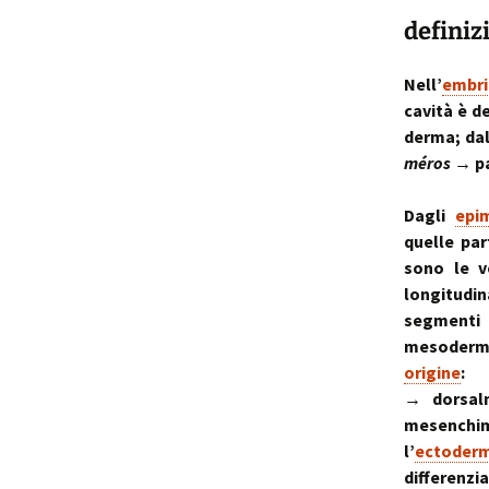
definiz
p
i
Nell’
embr
cavità è d
t
derma; da
méros
→ pa
Dagli
epi
quelle par
sono le v
longitudi
segment
mesoderm
origine
:
→ dorsal
mesench
l’
ectoder
differenzi