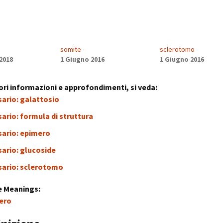
stress:
Sindrome Gener
d’Adattamento
somite
sclerotomo
2018
1 Giugno 2016
1 Giugno 2016
ri informazioni e approfondimenti, si veda:
ario: galattosio
ario: formula di struttura
sario: epimero
ario: glucoside
sario: sclerotomo
e Meanings:
ero