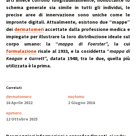
arti invece corrono longitudinalmente; nonostante lo
schema generale sia simile in tutti gli individui, le
precise aree di innervazione sono uniche come le
impronte digitali. Attualmente, esistono due “mappe”
dei
dermatomeri
accettate dalla professione medica e
impiegate per illustrare la loro distribuzione ideale sul
corpo umano: la “
mappa di Foerster
”, la cui
formulazione
risale al 1933, e la cosiddetta “
mappa di
Keagan e Garrett
”, datata 1948; tra le due, quella più
utilizzata è la prima.
Correlati
dermatomero
miotomo
16 Aprile 2022
2 Giugno 2016
epimero
12 Ottobre 2023