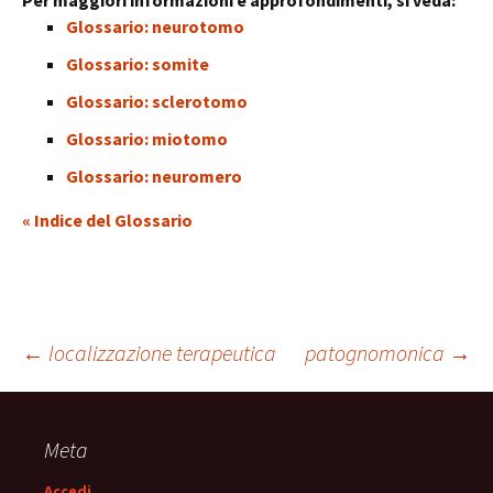
Per maggiori informazioni e approfondimenti, si veda:
Glossario: neurotomo
Glossario: somite
Glossario: sclerotomo
Glossario: miotomo
Glossario: neuromero
« Indice del Glossario
Navigazione
←
localizzazione terapeutica
patognomonica
→
articolo
Meta
Accedi