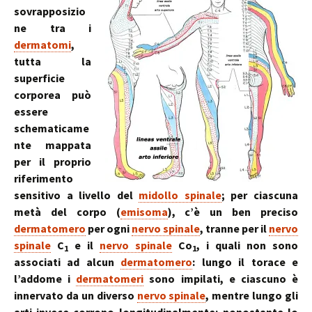
sovrapposizio
ne tra i
dermatomi
,
tutta la
superficie
corporea può
essere
schematicame
nte mappata
per il proprio
riferimento
sensitivo a livello del
midollo spinale
; per ciascuna
metà del corpo (
emisoma
), c’è un ben preciso
dermatomero
per ogni
nervo spinale
, tranne per il
nervo
spinale
C
e il
nervo spinale
Co
, i quali non sono
1
1
associati ad alcun
dermatomero
: lungo il torace e
l’addome i
dermatomeri
sono impilati, e ciascuno è
innervato da un diverso
nervo spinale
, mentre lungo gli