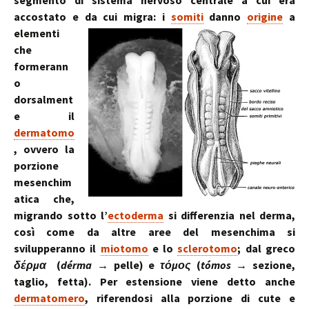
segmento di sistema nervoso centrale a cui era
accostato e da cui migra:
i
somiti
danno
origine
a
elementi
che
formerann
o
dorsalment
e il
dermatomo
, ovvero la
porzione
mesenchim
atica che,
migrando sotto l’
ectoderma
si differenzia nel derma,
così come da altre aree del mesenchima si
svilupperanno il
miotomo
e lo
sclerotomo
; dal greco
δέρμα
(
dérma
→ pelle) e
τόμος
(
tómos
→ sezione,
taglio, fetta). Per estensione viene detto anche
dermatomero
, riferendosi alla porzione di cute e