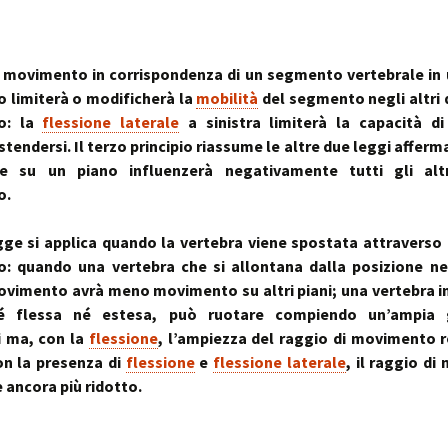
l movimento in corrispondenza di un segmento vertebrale in 
 limiterà o modificherà la
mobilità
del segmento negli altri d
o: la
flessione laterale
a sinistra limiterà la capacità di
stendersi. Il terzo principio riassume le altre due leggi affer
ne su un piano influenzerà negativamente tutti gli altr
o.
ge si applica quando la vertebra viene spostata attraverso p
: quando una vertebra che si allontana dalla posizione ne
ovimento avrà meno movimento su altri piani; una vertebra i
né flessa né estesa, può ruotare compiendo un’ampia
 ma, con la
flessione
, l’ampiezza del raggio di movimento r
on la presenza di
flessione
e
flessione laterale
, il raggio d
è ancora più ridotto.