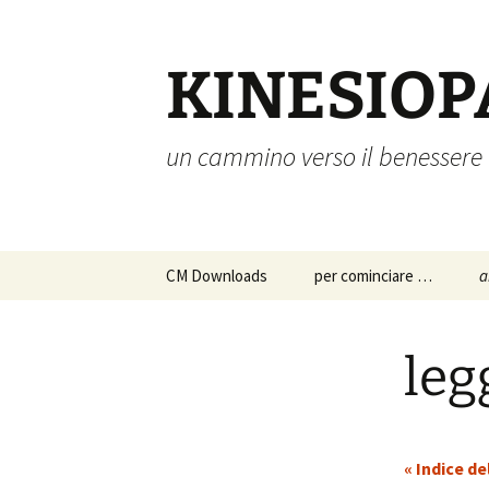
Vai
al
contenuto
KINESIOP
un cammino verso il benessere
CM Downloads
per cominciare …
a
chi siamo
a
p
leg
s
istruzioni per l’uso
c
approfondimenti
p
« Indice de
d
a