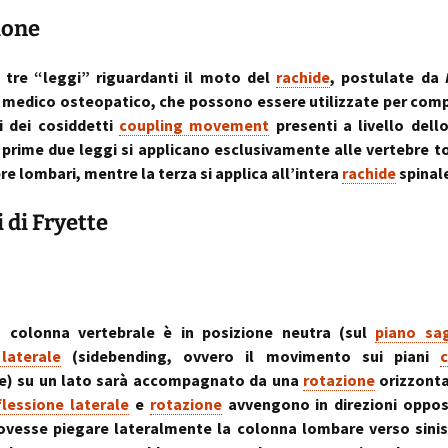
sull’uso dei cookies
o artrosi cervicale
Anno Zero
La “Manualità Sens
problematiche fu
ione
synopsis ~ volume 
e disfunzionalità
ortraits:
kinesiopatia.it:
Annarita Piras
Cranio-Sacral
Modena Sud →
Cranio-Sa
 volti del lavoro
scopi & obiettivi
Repatterning® (Terapia
Centro di
colite spastica:
Repatter
Cranio-Sacrale)
Kinesiologia
la Sindrome
Anno Zero
dolore
base
 tre “leggi” riguardanti il moto del
rachide
, postulate da
Elisabetta Verdigi
Transazionale
dell’Intestino Irrit
synopsis ~ volume
n medico osteopatico, che possono essere utilizzate per com
ecniche
arco diastaltico
Kinesiopatia®
apparato
i dei cosiddetti
coupling movement
presenti a livello dell
Osteopatica:
Sala dei Rosoni
Kinesiopatia®:
Anno Zero
stomatog
e prime due leggi si applicano esclusivamente alle vertebre t
l’arte del prendersi cura
ascolto attivo
una disciplina
synopsis ~ volume
relazioni
“terapeutica”
integraz
re lombari, mentre la terza si applica all’intera
rachide
spinal
®
Oltrelostress Coaching
area riservata
Anno Zero
Diafram
lombalgia,
synopsis ~ volume
Il “Cervello Trino
Baromet
& Gabbia
i di Fryette
mal di schiena, sci
ed il sistema
Comport
malattie o sintomi
neuro-vascolare
Anno Zero
Stress ÷
synopsis ~ volume
Cibus
Equilibrio
mal di testa
il midollo spinale
l’emozion
Anno Zero
Posture 
®
meningiti, mening
synopsis ~ volume
Kinesiopatia
il rachide
Cisti Ene
 colonna vertebrale è in posizione neutra (sul
piano sag
meningiti subclini
& Stress
repatter
Somatizz
laterale
(sidebending, ovvero il movimento sui piani
possibile causa di
kinesiop
– Memori
molteplici disturbi
le) su un lato sarà accompagnato da una
rotazione
orizzonta
legamento di Cle
flessione laterale
e
rotazione
avvengono in direzioni oppos
un legame fra a
Kinesiolo
Brain St
genitale femmini
Transazi
prende il
vesse piegare lateralmente la colonna lombare verso sinist
ed intestino
Kinesiop
“bestia” 