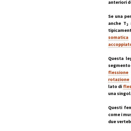
anteriori d
Se una per
anche T
s
2
tipicamen
somatica
d
accoppiat
Questa le
segmento 
flessione
rotazione
lato di
fle
una singol
Questi fen
come i mus
due verteb