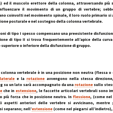
stress:
) ed il muscolo erettore della colonna, attraversando più
Sindrome Gener
d’Adattamento
nfluenzare il movimento di un gruppo di vertebre; sebb
ano coinvolti nel movimento spinale, il loro ruolo primario si 
zione posturale e nel sostegno della colonna vertebrale.
ioni di tipo I spesso compensano una preesistente disfunzione 
ione di tipo II si trova frequentemente all’apice della curva 
 superiore o inferiore della disfunzione di gruppo.
colonna vertebrale è in una posizione non neutra (flessa o 
laterale
e la
rotazione
avvengono nella stessa direzione,
ng su un lato sarà accompagnato da una
rotazione
sullo stess
ne
che in
estensione
, le faccette articolari vertebrali sono 
 più forza che in posizione neutra. In
flessione
, (come nel 
li aspetti anteriori delle vertebre si avvicinano, mentre 
si separano; nell’
estensione
(come nel piegarsi all’indietro),