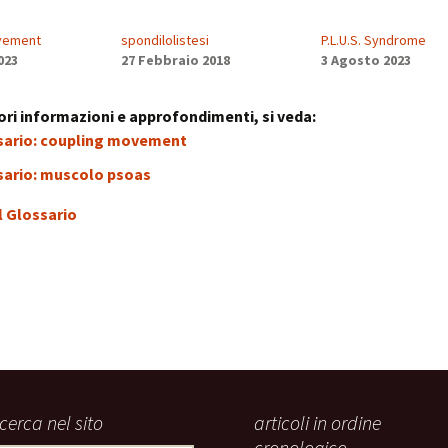
vement
spondilolistesi
P.L.U.S. Syndrome
023
27 Febbraio 2018
3 Agosto 2023
ri informazioni e approfondimenti, si veda:
sario: coupling movement
sario: muscolo psoas
l Glossario
icerca nel sito
articoli in ordine
cronologico