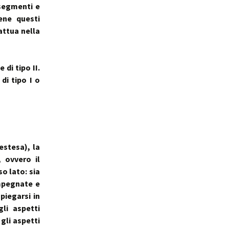
 segmenti e
ale
Sindrome
della Valvola di Houston
ene questi
attua nella
di tipo II.
di tipo I o
estesa), la
 ovvero il
o lato: sia
impegnate e
piegarsi in
gli aspetti
 gli aspetti