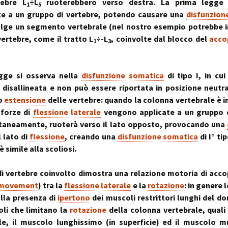
~ la ruot
tebre L
÷L
ruoterebbero verso destra. La prima legge 
1
5
te a un gruppo di vertebre, potendo causare una
disfunzion
muscolo:
Deambul
un sistema integ
la riequil
Postura :
olge un segmento vertebrale (nel nostro esempio potrebbe i
“cinque 
distorsio
vertebre, come il tratto L
÷-L
, coinvolte dal blocco del
acco
rachidee
1
3
omocisteina:
pelvico e
il killer silenzioso
le distor
postural
gge si osserva nella
disfunzione somatica
di tipo I, in cui
seno:
Massaggi
La Biochi
ciò che la donna
Riflessi 
Stress: l
 disallineata e non può essere riportata in posizione neut
per offrire il suo
Metameri
ipofisi- s
o
estensione
delle vertebre: quando la colonna vertebrale è i
sindromi
 forze di
flessione laterale
vengono applicate a un gruppo d
sindrome
Riequilib
delle faccette art
in Kinesi
ltaneamente, ruoterà verso il lato opposto, provocando una
le articolazioni
Transazi
 lato di
flessione
, creando una
disfunzione somatica
di I° tip
zigoapofisarie
& Kinesi
Osteopat
 è simile alla scoliosi.
sindrome di Baas
osteofitosi del 
Somatoem
di vertebre coinvolto dimostra una relazione motoria di ac
percezio
 movement
) tra la
flessione laterale
e la
rotazione
: in genere l
sindrome di Tiet
lla presenza di
ipertono
dei muscoli restrittori lunghi del dor
un dolore localiz
all’angolo di Loui
li che limitano la
rotazione
della colonna vertebrale, quali
le, il muscolo lunghissimo (in superficie) ed il muscolo mu