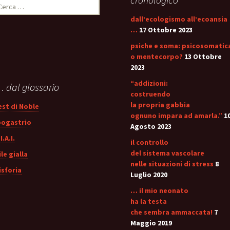
icerca
er:
dall’ecologismo all’ecoansia
…
17 Ottobre 2023
psiche e soma: psicosomatic
o mentecorpo?
13 Ottobre
2023
“addizioni:
 dal glossario
costruendo
la propria gabbia
est di Noble
ognuno impara ad amarla.”
1
pogastrio
Agosto 2023
I.A.I.
il controllo
del sistema vascolare
ile gialla
nelle situazioni di stress
8
isforia
Luglio 2020
… il mio neonato
ha la testa
che sembra ammaccata!
7
Maggio 2019