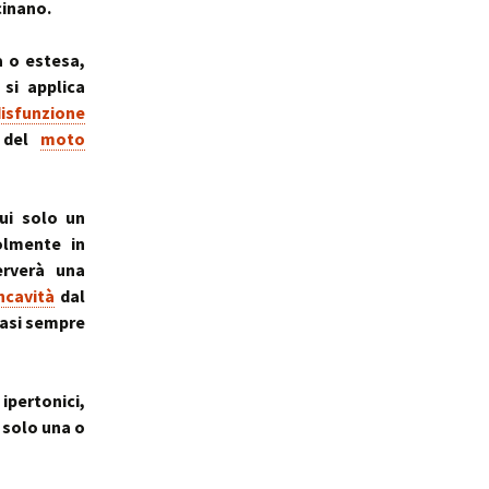
cinano.
a o estesa,
si applica
isfunzione
e del
moto
cui solo un
olmente in
erverà una
ncavità
dal
quasi sempre
ipertonici,
 solo una o