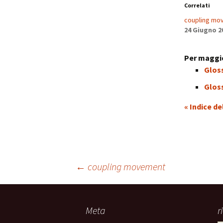
Correlati
coupling mo
24 Giugno 2
Per maggio
Glos
Glos
« Indice de
Navigazione
←
coupling movement
articolo
Meta
r