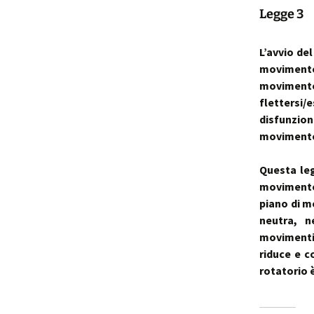
Legge 3
L’avvio de
movimento
moviment
flettersi/e
disfunzio
moviment
Questa leg
movimento
piano di m
neutra, 
movimenti
riduce e c
rotatorio 