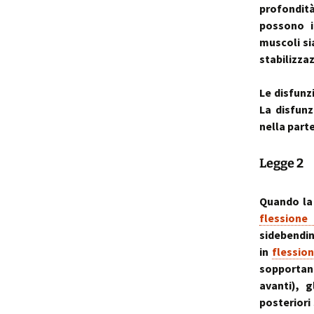
profondità
possono i
muscoli si
stabilizza
Le disfunz
La disfunz
nella parte
Legge 2
Quando la 
flessione 
sidebendi
in
flessio
sopportano
avanti), g
posteriori 