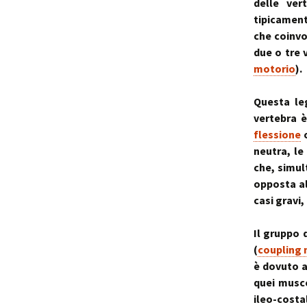
delle ver
tipicamen
che coinv
due o tre 
motorio
).
Questa le
vertebra è
flessione
neutra, le
che, simu
opposta al
casi gravi,
Il gruppo 
(
coupling
è dovuto a
quei musco
ileo-costa