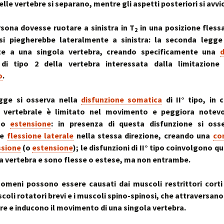
elle vertebre si separano, mentre gli aspetti posteriori si avvi
sona dovesse ruotare a sinistra in T
in una posizione fless
2
i piegherebbe lateralmente a sinistra: la seconda legge 
te a una singola vertebra, creando specificamente una
d
i tipo 2 della vertebra interessata dalla limitazion
o
.
gge si osserva nella
disfunzione somatica
di II° tipo, in 
vertebrale è limitato nel movimento e peggiora notev
o
estensione
: in presenza di questa disfunzione si oss
e
flessione laterale
nella stessa direzione, creando una
co
ssione
(o
estensione
); le disfunzioni di II° tipo coinvolgono 
a vertebra e sono flesse o estese, ma non entrambe.
omeni possono essere causati dai muscoli restrittori corti 
coli rotatori brevi e i muscoli spino-spinosi, che attraversano
re e inducono il movimento di una singola vertebra.