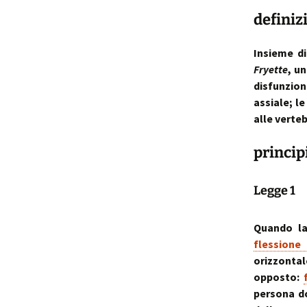
definiz
p
i
Insieme di
Fryette
, u
t
disfunzion
assiale; l
alle verteb
princip
Legge 1
Quando la
flessione 
orizzonta
opposto:
persona do