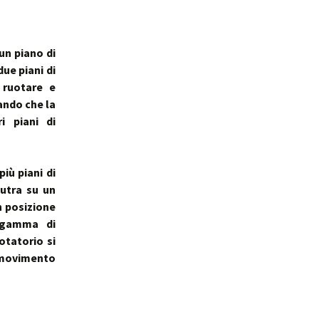
un piano di
ue piani di
 ruotare e
mando che la
i piani di
iù piani di
utra su un
n posizione
 gamma di
otatorio si
i movimento