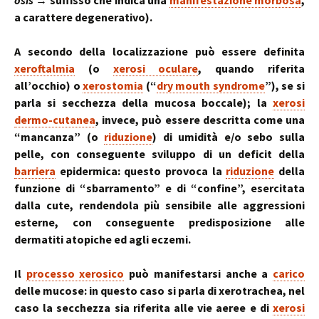
osis
→ suffisso che indica una
manifestazione morbosa
,
a carattere degenerativo).
A secondo della localizzazione può essere definita
xeroftalmia
(o
xerosi oculare
, quando riferita
all’occhio) o
xerostomia
(“
dry mouth syndrome
”), se si
parla si secchezza della mucosa boccale); la
xerosi
dermo-cutanea
, invece, può essere descritta come una
“mancanza” (o
riduzione
) di umidità e/o sebo sulla
pelle, con conseguente sviluppo di un deficit della
barriera
epidermica: questo provoca la
riduzione
della
funzione di “sbarramento” e di “confine”, esercitata
dalla cute, rendendola più sensibile alle aggressioni
esterne, con conseguente predisposizione alle
dermatiti atopiche ed agli eczemi.
Il
processo xerosico
può manifestarsi anche a
carico
delle mucose: in questo caso si parla di xerotrachea, nel
caso la secchezza sia riferita alle vie aeree e di
xerosi