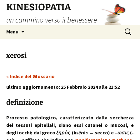
Vai
KINESIOPATIA
al
un cammino verso il benessere
contenuto
Ricerca
Menu
per:
xerosi
« Indice del Glossario
ultimo aggiornamento: 25 Febbraio 2024 alle 21:52
definizione
Processo patologico, caratterizzato dalla secchezza
dei tessuti epiteliali, siano essi cutanei o mucosi, e
degli occhi; dal greco
ξηρός
(
ksērós
→ secco) e –
ωσις
(-