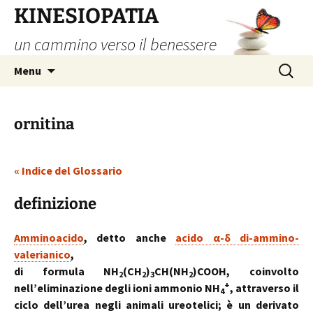
Vai
KINESIOPATIA
al
un cammino verso il benessere
contenuto
Ricerca
Menu
per:
ornitina
« Indice del Glossario
definizione
Amminoacido
, detto anche
acido α-δ di-ammino-
valerianico
,
di formula NH
(CH
)
CH(NH
)COOH, coinvolto
2
2
3
2
+
nell’eliminazione degli ioni ammonio NH
, attraverso il
4
ciclo dell’urea negli animali ureotelici; è un derivato