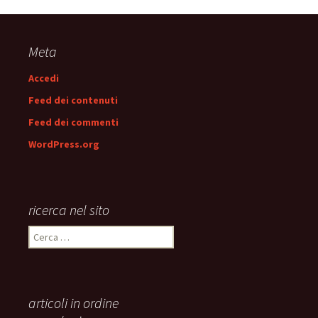
Navigazione
articolo
Meta
Accedi
Feed dei contenuti
Feed dei commenti
WordPress.org
ricerca nel sito
Ricerca
per:
articoli in ordine