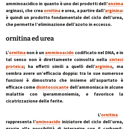
amminoacidico in quanto è uno dei prodotti dell’
enzima
arginasi, che crea
ornitina
e urea, a partire dall’
arginina
:
è quindi un prodotto fondamentale del ciclo dell’urea,
che permette l’eliminazione dell’azoto in eccesso.
ornitina ed urea
L’
ornitina
non è un
amminoacido
codificato nel DNA, e in
tal senso non è direttamente coinvolta nella
sintesi
proteica
; ha effetti simili a quelli dell’
arginina
, ma
sembra avere un’efficacia doppia: tra le sue numerose
funzioni è dimostrato che insieme all’aspartato è
efficace come
disintossicante
dell’ammoniaca in alcune
malattie con iperammoniemia, e favorisce la
cicatrizzazione delle ferite.
L’
ornitina
rappresenta l’
aminoacido
iniziatore del ciclo dell’urea,
grazie alla possibilità di interagire con il carbamil-