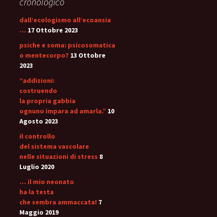
cronologico
dall’ecologismo all’ecoansia
…
17 Ottobre 2023
psiche e soma: psicosomatica
o mentecorpo?
13 Ottobre
2023
“addizioni:
costruendo
la propria gabbia
ognuno impara ad amarla.”
10
Agosto 2023
il controllo
del sistema vascolare
nelle situazioni di stress
8
Luglio 2020
… il mio neonato
ha la testa
che sembra ammaccata!
7
Maggio 2019