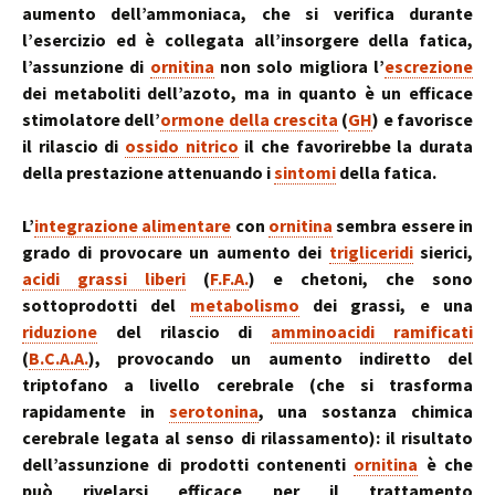
aumento dell’ammoniaca, che si verifica durante
l’esercizio ed è collegata all’insorgere della fatica,
l’assunzione di
ornitina
non solo migliora l’
escrezione
dei metaboliti dell’azoto, ma in quanto è un efficace
stimolatore dell’
ormone della crescita
(
GH
) e favorisce
il rilascio di
ossido nitrico
il che favorirebbe la durata
della prestazione attenuando i
sintomi
della fatica.
L’
integrazione alimentare
con
ornitina
sembra essere in
grado di provocare un aumento dei
trigliceridi
sierici,
acidi grassi liberi
(
F.F.A.
) e chetoni, che sono
sottoprodotti del
metabolismo
dei grassi, e una
riduzione
del rilascio di
amminoacidi ramificati
(
B.C.A.A.
), provocando un aumento indiretto del
triptofano a livello cerebrale (che si trasforma
rapidamente in
serotonina
, una sostanza chimica
cerebrale legata al senso di rilassamento): il risultato
dell’assunzione di prodotti contenenti
ornitina
è che
può rivelarsi efficace per il trattamento