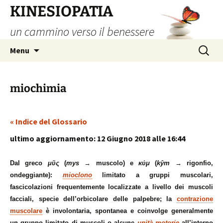
Vai
KINESIOPATIA
al
un cammino verso il benessere
contenuto
Ricerca
Menu
per:
miochimia
« Indice del Glossario
ultimo aggiornamento: 12 Giugno 2018 alle 16:44
Dal greco
μῦς
(
mys
→ muscolo) e
κύμ
(
kŷm
→ rigonfio,
ondeggiante):
mioclono
limitato a gruppi muscolari,
fascicolazioni frequentemente localizzate a livello dei muscoli
facciali, specie dell’orbicolare delle palpebre; la
contrazione
muscolare
è involontaria, spontanea e coinvolge generalmente
un gruppo limitato di muscoli o alcune
unità motorie
all’interno