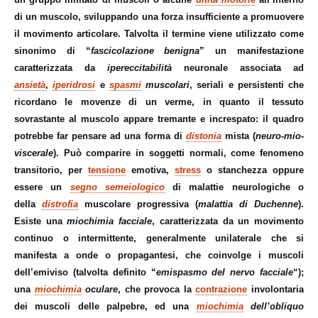
di un muscolo, sviluppando una forza insufficiente a promuovere
il movimento articolare. Talvolta il termine viene utilizzato come
sinonimo di “
fascicolazione benigna
” un manifestazione
caratterizzata da
ipereccitabilità
neuronale associata ad
ansietà
,
iperidrosi
e
spasmi
muscolari
, seriali e persistenti che
ricordano le movenze di un verme, in quanto il tessuto
sovrastante al muscolo appare tremante e increspato: il quadro
potrebbe far pensare ad una forma di
distonia
mista (
neuro-mio-
viscerale
). Può comparire in soggetti normali, come fenomeno
transitorio, per
tensione
emotiva,
stress
o stanchezza oppure
essere un
segno semeiologico
di malattie neurologiche o
della
distrofia
muscolare progressiva (
malattia di Duchenne
).
Esiste una
m
iochimia facciale
, caratterizzata da un m
ovimento
continuo o intermittente, generalmente unilaterale che si
manifesta a onde o propagantesi, che coinvolge i muscoli
dell’emiviso (talvolta definito “
emispasmo del nervo facciale
“);
una
miochimia
oculare
, che provoca la
contrazione
involontaria
dei muscoli delle palpebre, ed una
miochimia
dell’obliquo