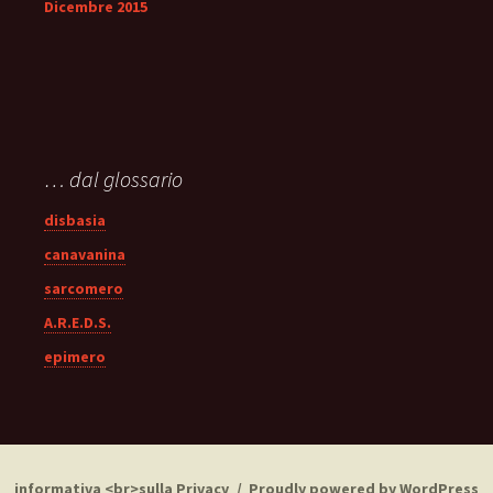
Dicembre 2015
… dal glossario
disbasia
canavanina
sarcomero
A.R.E.D.S.
epimero
informativa <br>sulla Privacy
Proudly powered by WordPress