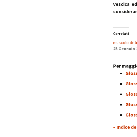
vescica ed
considerar
Correlati
muscolo detr
25 Gennaio 
Per maggio
Gloss
Glos
Gloss
Glos
Glos
« Indice de