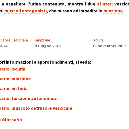
~ la ruot
 a espellere l’urina contenuta, mentre i due
sfinteri
vescica
muscolo:
Deambul
si
muscoli antagonisti
, che mirano ad impedire la
minzione
.
un sistema integ
la riequil
Postura :
“cinque 
distorsio
rachidee
omocisteina:
pelvico e
il killer silenzioso
le distor
postural
usore vescicale
minzione
iscuria
seno:
Massaggi
La Biochi
2024
9 Giugno 2018
16 Novembre 2017
ciò che la donna
Riflessi 
Stress: l
per offrire il suo
Metameri
ipofisi- s
sindromi
ri informazioni e approfondimenti, si veda:
sindrome
Riequilib
ario: iscuria
delle faccette art
in Kinesi
le articolazioni
Transazi
zigoapofisarie
& Kinesi
sario: minzione
Osteopat
ario: nicturia
sindrome di Baas
osteofitosi del 
Somatoem
sario: funzione autonomica
percezio
sario: muscolo detrusore vescicale
sindrome di Tiet
un dolore localiz
all’angolo di Loui
l Glossario