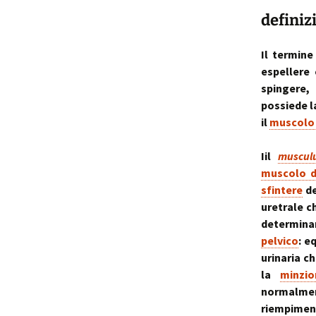
definiz
p
i
Il termine
espellere
t
spingere,
possiede l
il
muscolo 
Iil
muscul
muscolo d
sfintere
d
uretrale c
determinan
pelvico
: e
urinaria c
la
minzio
normalme
riempiment