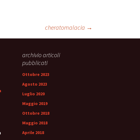
ale
Sindrome
della Valvola di Houston
cheratomalacia
→
archivio articoli
pubblicati
Ottobre 2023
Agosto 2023
a
Luglio 2020
Maggio 2019
Ottobre 2018
Maggio 2018
Aprile 2018
0