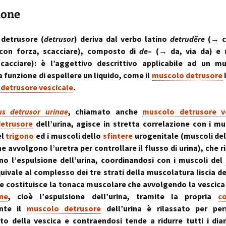
sull’uso dei cookies
o artrosi cervicale
Anno Zero
La “Manualità Sens
problematiche fu
ione
synopsis ~ volume 
e disfunzionalità
ortraits:
kinesiopatia.it:
Annarita Piras
Cranio-Sacral
Modena Sud →
Cranio-Sa
 volti del lavoro
scopi & obiettivi
Repatterning® (Terapia
Centro di
colite spastica:
Repatter
Cranio-Sacrale)
Kinesiologia
la Sindrome
Anno Zero
dolore
base
 detrusore (
detrusor
) deriva dal verbo latino
detrudĕre
(→ ca
Elisabetta Verdigi
Transazionale
dell’Intestino Irrit
synopsis ~ volume
 con forza, scacciare), composto di
de
– (→ da, via da) e
ecniche
arco diastaltico
Kinesiopatia®
apparato
 cacciare): è l’aggettivo descrittivo applicabile ad un m
Osteopatica:
Sala dei Rosoni
Kinesiopatia®:
Anno Zero
stomatog
a funzione di espellere un liquido, come il
muscolo detrusore
l’arte del prendersi cura
ascolto attivo
una disciplina
synopsis ~ volume
relazioni
“terapeutica”
integraz
detrusore vescicale
.
®
Oltrelostress Coaching
area riservata
Anno Zero
Diafram
lombalgia,
synopsis ~ volume
Il “Cervello Trino
Baromet
& Gabbia
us detrusor urinae
, chiamato anche
muscolo detrusore v
mal di schiena, sci
ed il sistema
Comport
malattie o sintomi
neuro-vascolare
etrusore
dell’urina, agisce in stretta correlazione con i mu
Anno Zero
Stress ÷
el
trigono
ed i muscoli dello
sfintere
urogenitale (muscoli de
synopsis ~ volume
Cibus
Equilibrio
mal di testa
il midollo spinale
l’emozion
he avvolgono l’uretra per controllare il flusso di urina), che r
Anno Zero
Posture 
o l’espulsione dell’urina, coordinandosi con i muscoli del
®
meningiti, mening
synopsis ~ volume
Kinesiopatia
il rachide
Cisti Ene
quivale al complesso dei tre strati della muscolatura liscia de
meningiti subclini
& Stress
repatter
Somatizz
possibile causa di
kinesiop
– Memori
he costituisce la tonaca muscolare che avvolgendo la vescic
molteplici disturbi
ne
, cioè l’espulsione dell’urina, tramite la propria
c
legamento di Cle
un legame fra a
Kinesiolo
Brain St
nte il
muscolo detrusore
dell’urina è rilassato per per
genitale femmini
Transazi
prende il
ed intestino
Kinesiop
“bestia” 
o della vescica e contraendosi tende a ridurre tutti i dia