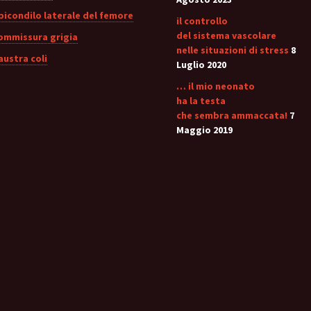
picondilo laterale del femore
il controllo
del sistema vascolare
ommissura grigia
nelle situazioni di stress
8
austra coli
Luglio 2020
… il mio neonato
ha la testa
che sembra ammaccata!
7
Maggio 2019