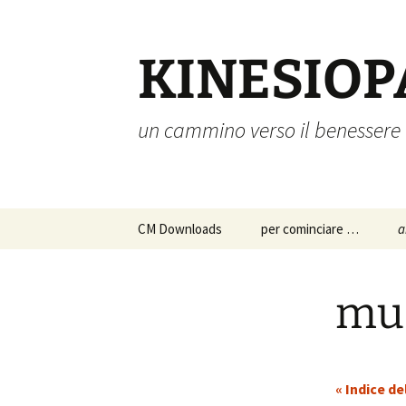
Vai
al
contenuto
KINESIOP
un cammino verso il benessere
CM Downloads
per cominciare …
a
chi siamo
a
p
mus
s
istruzioni per l’uso
c
approfondimenti
p
« Indice de
d
a