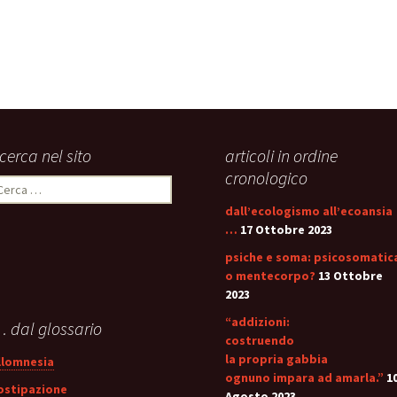
stress:
Sindrome Gener
d’Adattamento
icerca nel sito
articoli in ordine
cronologico
icerca
er:
dall’ecologismo all’ecoansia
…
17 Ottobre 2023
psiche e soma: psicosomatic
o mentecorpo?
13 Ottobre
2023
“addizioni:
 dal glossario
costruendo
la propria gabbia
llomnesia
ognuno impara ad amarla.”
1
ostipazione
Agosto 2023