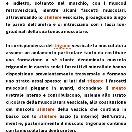
e indietro, soltanto nel maschio, con i muscoli
rettovescicali, mentre alcuni fascetti muscolari,
attraver­sando lo
sfintere
vescicale, proseguono lungo
le pareti dell’uretra e si intrecciano con i fasci lon­
gitudinali della sua tonaca muscolare.
In corrispondenza del
trigono
vescicale la muscolatura
assume un andamento particolare tanto da costituire
una formazione a sé stante denominata muscolo
trigonale: in questa sede i fascetti di miocellule hanno
disposizione prevalentemente trasversale e formano
uno strato as­sai spesso; ai lati del
trigono
i fascetti
muscolari piegano in avanti, circondano il
meato
uretrale interno e contribuiscono, insieme allo strato
cir­colare della muscolatura vescicale, alla costitu­zione
del muscolo
sfintere
della vescica che con­tinua in
basso con lo
sfintere
liscio (o interno) dell’uretra,
mentre, posteriormente il muscolo trigonale continua
con la muscolatura degli ureteri.