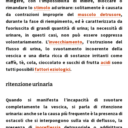
mingere, con l’impossibilità di inibire, bloccare o
rimandare lo
stimolo
ad urinare: solitamente è causata
da contrazioni improprie del
muscolo detrusore
,
durante la fase di riempimento, ed è caratterizzata da
fuoriuscita di grandi quantità di urina; la necessità di
urinare, in questi casi, non può essere soppressa
volontariamente. L’
invecchiamento
, l’ostruzione del
flusso di urina, lo svuotamento incoerente della
vescica e una dieta ricca di sostanze irritanti come
caffè, tè, cola, cioccolato e succhi di frutta
acidi
sono
tutti possibili
fattori eziologici
.
ritenzione
urinaria
Quando si manifesta l’incapacità di svuotare
completamente la vescica, si parla di ritenzione
urinaria: anche se la causa più frequente è la presenza di
ostacoli che si interpongono sulla via di deflusso, la
presenza di
iporeflessia
detrusoriale o addirittura