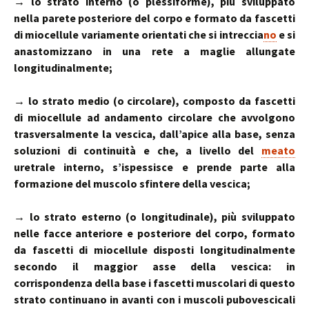
→ lo strato in­terno (o plessiforme), più sviluppato
nella parete posteriore del corpo e formato da fascetti
di miocellule variamente orientati che si intreccia­
no
e si
anastomizzano in una rete a maglie al­lungate
longitudinalmente;
→ lo strato medio (o circolare), composto da fascetti
di miocellule ad andamento circolare che avvolgono
trasversalmente la vescica, dall’apice alla base, senza
soluzioni di continuità e che, a livello del
meato
uretrale interno, s’ispessisce e prende parte alla
formazione del muscolo sfin­tere della vescica;
→ lo strato esterno (o longitudi­nale), più sviluppato
nelle facce anteriore e posteriore del corpo, formato
da fascetti di miocellule disposti longitudinalmente
secondo il maggior asse della vescica: in
corrispondenza della base i fascetti muscolari di questo
strato conti­nuano in avanti con i muscoli pubovescicali