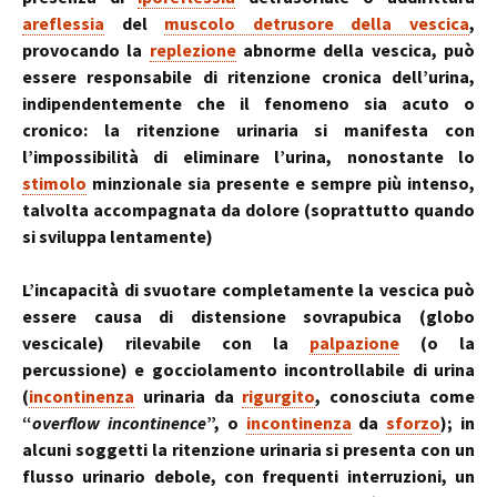
areflessia
del
muscolo detrusore della vescica
,
provocando la
replezione
abnorme della vescica, può
essere responsabile di ritenzione cronica dell’urina,
indipendentemente che il fenomeno sia acuto o
cronico: la ritenzione urinaria si manifesta con
l’impossibilità di eliminare l’urina, nonostante lo
stimolo
minzionale sia presente e sempre più intenso,
talvolta accompagnata da dolore (soprattutto quando
si sviluppa lentamente)
L’incapacità di svuotare completamente la vescica può
essere causa di distensione sovrapubica (
globo
vescicale
) rilevabile con la
palpazione
(o la
percussione) e gocciolamento incontrollabile di urina
(
incontinenza
urinaria da
rigurgito
, conosciuta come
“
overflow incontinence
”, o
incontinenza
da
sforzo
); in
alcuni soggetti la ritenzione urinaria si presenta con un
flusso urinario debole, con frequenti interruzioni, un