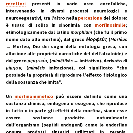
recettori
presenti in varie aree encefaliche,
intervenendo in diversi processi neurologici e
neurovegetativi, tra l’altro nella
percezione
del dolore:
è usato di solito in sinonimia con
morfinosimile
;
etimologicamente dal latino
morphium
(che fu il primo
nome dato alla morfina), dal greco
Μορϕεύς
(
Morféus
→ Morfeo, Dio dei sogni della mitologia greca, con
allusione alle proprietà narcotiche del dell’alcaloide) e
dal greco
μιμητικός
(
mimētikós
→ imitativo), derivato di
μίμησις
(
mímēsis
imitazione), col significato “che
possiede la proprietà di riprodurre l’effetto fisiologico
della sostanza che imita”.
Un
morfinomimetico
può essere definito come una
sostanza chimica, endogena o esogena, che riproduce
in tutto o in parte gli effetti della morfina, siano esse
essere sostanze prodotte naturalmente
dall’organismo (peptidi endogeni) come le endorfine
oppure prodotti sintetici utilizzati in terapia,