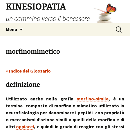
Vai
KINESIOPATIA
al
un cammino verso il benessere
contenuto
Ricerca
Menu
per:
morfinomimetico
« Indice del Glossario
definizione
Utilizzato anche nella grafia
morfino-simile
, è un
termine composto di morfina e mimetico utilizzato in
neurofisiologia per denominare i peptidi con proprietà
o meccanismi d’azione simili a quelli della morfina e di
altri
oppiacei
, e quindi in grado di reagire con gli stessi