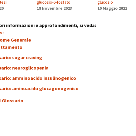
tesi
glucosio-6-fosfato
glucosio
20
18 Novembre 2023
10 Maggio 2021
ri informazioni e approfondimenti, si veda:
s:
rome Generale
attamento
ario: sugar craving
sario: neuroglicopenia
sario: amminoacido insulinogenico
sario: aminoacido glucagonogenico
l Glossario