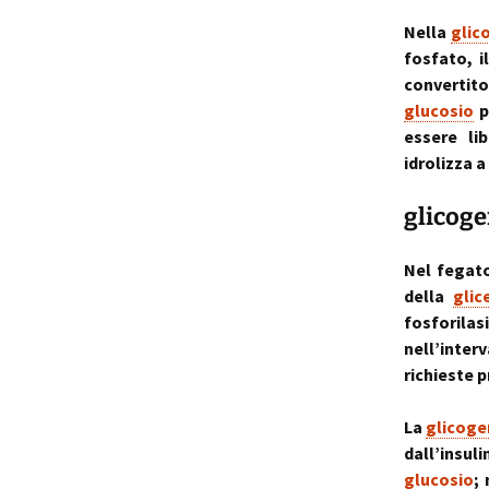
Nella
glic
fosfato, 
convertit
glucosio
p
essere li
idrolizza a
glicoge
Nel fegato
della
glic
fosforila
nell’inter
richieste 
La
glicoge
dall’insul
glucosio
;