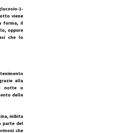
glucosio-1-
dotto viene
 forma, il
olo, oppure
asi che lo
ntenimento
grazie alla
i notte o
mento delle
na, inibita
a parte del
 ormoni che