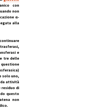
anico con
 quando non
cazione α-
egata alla
 continuare
trasferasi,
ansferasi e
e tre delle
questione
nsferasica)
 solo uno,
da attività
 residuo di
ando questo
atena non
dico.