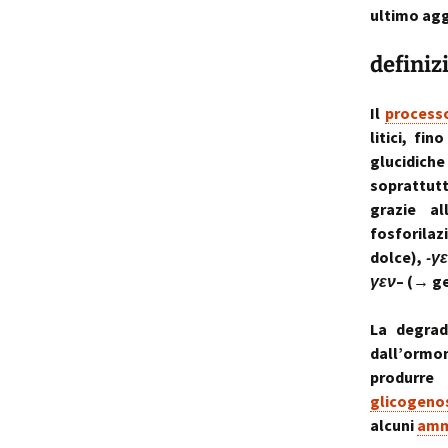
ultimo agg
p
i
definiz
t
Il
process
litici, fi
glucidich
soprattutt
grazie al
fosforila
dolce),
-γ
γεν
– (→ ge
La degra
dall’ormon
produrre 
glicogenos
alcuni
amm