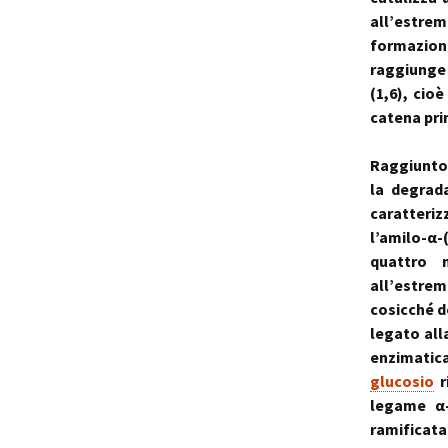
all’estr
formazione
raggiunge 
(1,6), cio
catena pri
Raggiunto 
la degrada
caratteriz
l’amilo-α-
quattro 
all’estre
cosicché d
legato all
enzimatica
glucosio
r
legame α-
ramificata