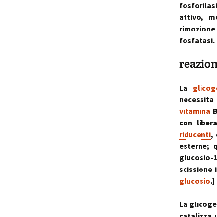
fosforila
attivo, m
rimozione
fosfatasi.
reazion
La
glicog
necessita 
vitamina
con liber
riducenti
,
esterne; 
glucosio-1
scissione i
glucosio
.]
La glicoge
catalizza 