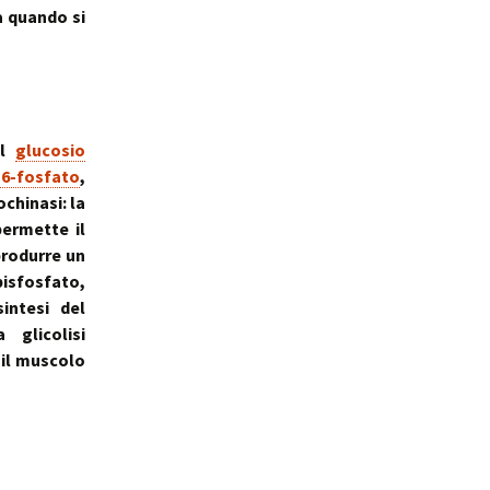
a quando si
il
glucosio
-6-fosfato
,
chinasi: la
permette il
produrre un
isfosfato,
intesi del
 glicolisi
 il muscolo