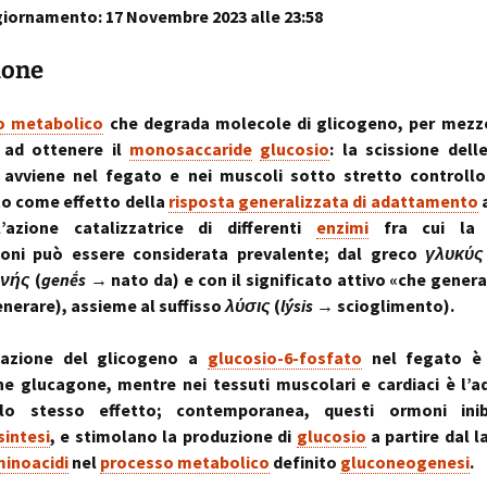
iornamento: 17 Novembre 2023 alle 23:58
sull’uso dei cookies
o artrosi cervicale
Anno Zero
La “Manualità Sens
problematiche fu
synopsis ~ volume 
e disfunzionalità
ortraits:
kinesiopatia.it:
Annarita Piras
Cranio-Sacral
Modena Sud →
Cranio-Sa
 volti del lavoro
scopi & obiettivi
Repatterning® (Terapia
Centro di
colite spastica:
Repatter
ione
Cranio-Sacrale)
Kinesiologia
la Sindrome
Anno Zero
dolore
base
Elisabetta Verdigi
Transazionale
dell’Intestino Irrit
synopsis ~ volume
ecniche
arco diastaltico
o metabolico
che degrada molecole di glicogeno, per mezz
Kinesiopatia®
apparato
Osteopatica:
Sala dei Rosoni
Kinesiopatia®:
Anno Zero
stomatog
no ad ottenere il
monosaccaride
glucosio
: la scissione del
l’arte del prendersi cura
ascolto attivo
una disciplina
synopsis ~ volume
relazioni
e avviene nel fegato e nei muscoli sotto stretto controll
“terapeutica”
integraz
o come effetto della
risposta generalizzata di adattamento
®
Oltrelostress Coaching
area riservata
Anno Zero
Diafram
l’azione catalizzatrice di differenti
enzimi
fra cui la 
lombalgia,
synopsis ~ volume
Il “Cervello Trino
Baromet
& Gabbia
mal di schiena, sci
ed il sistema
Comport
zioni può essere considerata prevalente; dal greco
γλυκύς
malattie o sintomi
neuro-vascolare
Anno Zero
Stress ÷
ενής
(
genḗs
→ nato da) e con il significato attivo «che gener
synopsis ~ volume
Cibus
Equilibrio
nerare), assieme al suffisso
λύσις
(
lýsis
→ scioglimento).
mal di testa
il midollo spinale
l’emozion
Anno Zero
Posture 
®
dazione del glicogeno a
glucosio-6-fosfato
nel fegato è
meningiti, mening
synopsis ~ volume
Kinesiopatia
il rachide
Cisti Ene
meningiti subclini
& Stress
repatter
Somatizz
e glucagone, mentre nei tessuti muscolari e cardiaci è l’a
possibile causa di
kinesiop
– Memori
molteplici disturbi
lo stesso effetto; contemporanea, questi ormoni ini
legamento di Cle
intesi
, e stimolano la produzione di
glucosio
a partire dal l
un legame fra a
Kinesiolo
Brain St
genitale femmini
Transazi
prende il
inoacidi
nel
processo metabolico
definito
gluconeogenesi
.
ed intestino
Kinesiop
“bestia” 