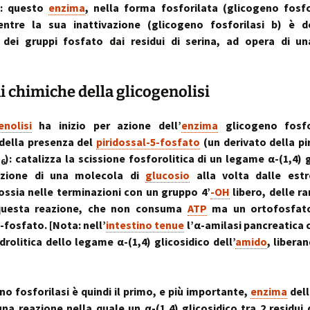
stress:
si: questo
enzima
, nella forma fosforilata (glicogeno fosfo
Sindrome Gener
d’Adattamento
entre la sua inattivazione (glicogeno fosforilasi b) è d
 dei gruppi fosfato dai residui di serina, ad opera di u
i chimiche della glicogenolisi
enolisi
ha inizio per azione dell’
enzima
glicogeno fosfo
della presenza del
piridossal-5-fosfato
(un derivato della pi
B
): catalizza la scissione fosforolitica di un legame α-(1,4) g
6
azione di una molecola di
glucosio
alla volta dalle est
 ossia nelle terminazioni con un gruppo 4’
-OH
libero, delle ra
questa reazione, che non consuma
ATP
ma un ortofosfato
-fosfato. [Nota: nell’
intestino tenue
l’α-amilasi pancreatica c
drolitica dello legame α-(1,4) glicosidico dell’
amido
, libera
no fosforilasi è quindi il primo, e più importante,
enzima
della
una reazione nella quale un α-(1,4) glicosidico tra 2 residui 