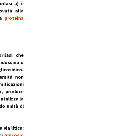
rilasi a) è
ale
Sindrome
della Valvola di Houston
ovuta alla
na
proteina
rilasi che
ridossina o
licosidico,
remità non
mificazioni
, produce
atalizza la
ndo unità di
 via litica:
di
glucosio