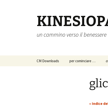
Vai
al
contenuto
KINESIOP
un cammino verso il benessere
CM Downloads
per cominciare …
a
chi siamo
a
p
gli
s
istruzioni per l’uso
c
approfondimenti
p
« Indice de
d
a