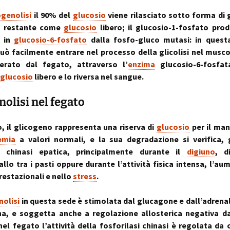
ogenolisi
il 90% del
glucosio
viene rilasciato sotto forma di 
il restante come
glucosio
libero; il glucosio-1-fosfato pro
o in
glucosio-6-fosfato
dalla fosfo-gluco mutasi: in questa
uò facilmente entrare nel processo della glicolisi nel musc
berato dal fegato, attraverso l’
enzima
glucosio-6-fosfat
glucosio
libero e lo riversa nel sangue.
nolisi nel fegato
, il glicogeno rappresenta una riserva di
glucosio
per il ma
emia
a valori normali, e la sua degradazione si verifica, 
si chinasi epatica, principalmente durante il
digiuno
, d
vallo tra i pasti oppure durante l’attività fisica intensa, l’au
prestazionali e nello
stress
.
nolisi
in questa sede è stimolata dal glucagone e dall’adrenali
ina, e soggetta anche a regolazione allosterica negativa d
 nel fegato l’attività della fosforilasi chinasi è regolata da