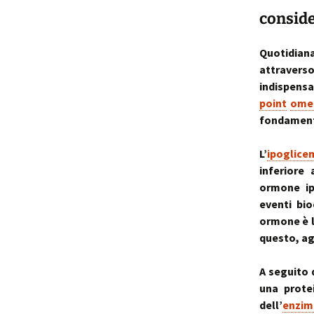
conside
Quotidian
attraverso
indispensa
point
omeo
fondament
L’
ipoglice
inferiore
ormone ip
eventi bio
ormone è l
questo, ag
A seguito 
una prote
dell’
enzim