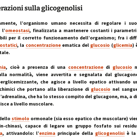
~ la ruot
razioni sulla glicogenolisi
muscolo:
Deambul
un sistema integ
la riequil
Postura :
“cinque 
distorsio
amente, l’organismo umano necessita di regolare i suoi 
rachidee
omocisteina:
pelvico e
 l’
omeostasi
, finalizzata a mantenere costanti i parametri 
il killer silenzioso
le distor
postural
bili per il corretto funzionamento dell’organismo; fra i dif
statici
, la
concentrazione
ematica del
glucosio
(
glicemia
) 
seno:
Massaggi
La Biochi
ciò che la donna
Riflessi 
Stress: l
ale.
per offrire il suo
Metameri
ipofisi- s
sindromi
mia
, cioè a presenza di una
concentrazione
di
glucosio
n
sindrome
Riequilib
delle faccette art
in Kinesi
 alla normalità, viene avvertita e segnalata dal glucagone
le articolazioni
Transazi
erglicemizzante, che agisce a livello epatico attivando un
zigoapofisarie
& Kinesi
Osteopat
chimici che portano alla liberazione di
glucosio
nel sangue
’adrenalina, che ha lo stesso compito del glucagone, ma, a di
sindrome di Baas
osteofitosi del 
Somatoem
isce a livello muscolare.
percezio
sindrome di Tiet
dello
stimolo
ormonale (sia esso epatico che muscolare) vie
un dolore localiz
all’angolo di Loui
in-chinasi, capace di legare un gruppo fosfato sui residui
a
, attivandolo: l’
enzima
principale della
glicogenolisi
è la