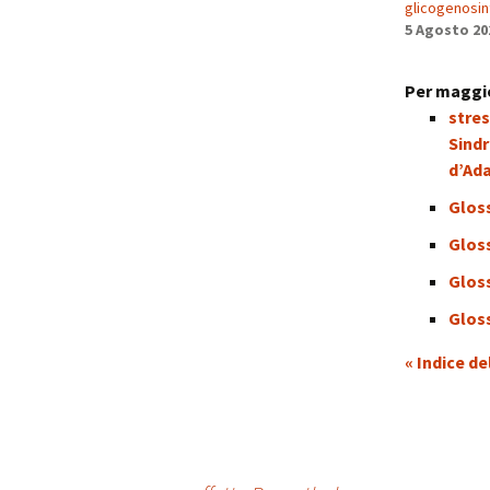
glicogenosin
5 Agosto 20
Per maggio
stres
Sind
d’Ad
Gloss
Glos
Glos
Glos
« Indice de