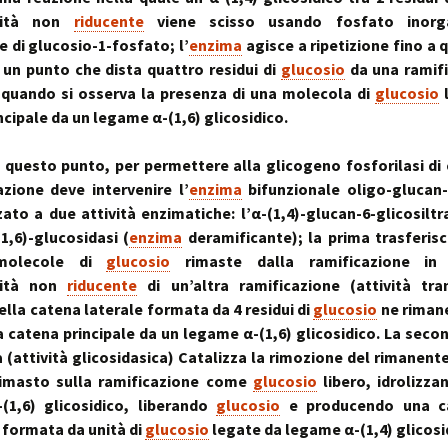
emità non
riducente
viene scisso usando fosfato inorg
 di glucosio-1-fosfato; l’
enzima
agisce a ripetizione fino a
un punto che dista quattro residui di
glucosio
da una ramifi
è quando si osserva la presenza di una molecola di
glucosio
l
ncipale da un legame α-(1,6) glicosidico.
questo punto, per permettere alla glicogeno fosforilasi di
zione deve intervenire l’
enzima
bifunzionale oligo-glucan-
zato a due attività enzimatiche: l’α-(1,4)-glucan-6-glicosiltr
(1,6)-glucosidasi (
enzima
deramificante); la prima trasferisc
molecole di
glucosio
rimaste dalla ramificazione in 
mità non
riducente
di un’altra ramificazione (attività tra
ella catena laterale formata da 4 residui di
glucosio
ne rimane
a catena principale da un legame α-(1,6) glicosidico. La secon
 (attività glicosidasica) Catalizza la rimozione del rimanente
imasto sulla ramificazione come
glucosio
libero, idrolizz
(1,6) glicosidico, liberando
glucosio
e producendo una c
 formata da unità di
glucosio
legate da legame α-(1,4) glicosi