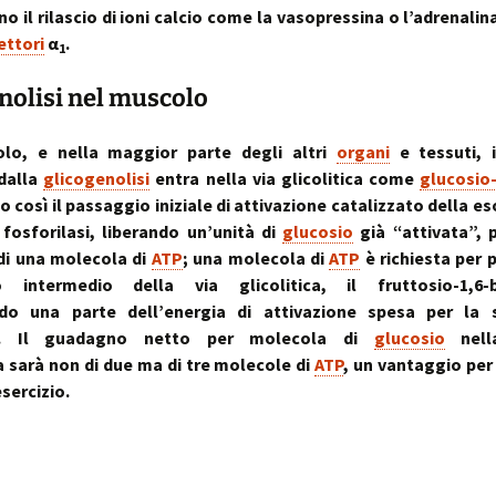
o il rilascio di ioni calcio come la vasopressina o l’adrenalin
ettori
α
.
1
nolisi nel muscolo
lo, e nella maggior parte degli altri
organi
e tessuti, 
 dalla
glicogenolisi
entra nella via glicolitica come
glucosio
 così il passaggio iniziale di attivazione catalizzato della eso
fosforilasi, liberando un’unità di
glucosio
già “attivata”, 
di una molecola di
ATP
; una molecola di
ATP
è richiesta per 
o intermedio della via glicolitica, il fruttosio-1,6-b
do una parte dell’energia di attivazione spesa per la s
o. Il guadagno netto per molecola di
glucosio
nella
 sarà non di due ma di tre molecole di
ATP
, un vantaggio per
sercizio.