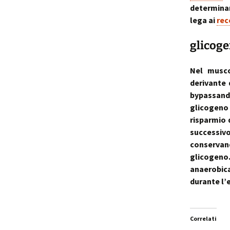
determinan
lega ai
rec
glicoge
Nel musco
derivante
bypassando
glicogeno 
risparmio 
successiv
conservan
glicogen
anaerobica
durante l’e
Correlati