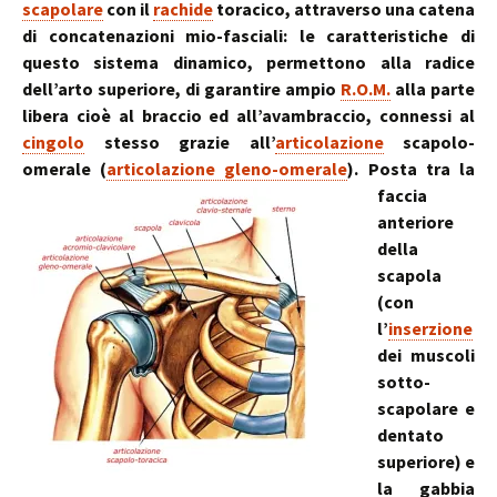
scapolare
con il
rachide
toracico, attraverso una catena
di concatenazioni mio-fasciali: le caratteristiche di
questo sistema dinamico, permettono alla radice
dell’arto superiore, di garantire ampio
R.O.M.
alla parte
libera cioè al braccio ed all’avambraccio, connessi al
cingolo
stesso grazie all’
articolazione
scapolo-
omerale (
articolazione gleno-omerale
).
Posta tra la
faccia
anteriore
della
scapola
(con
l’
inserzione
dei muscoli
sotto-
scapolare e
dentato
superiore) e
la gabbia