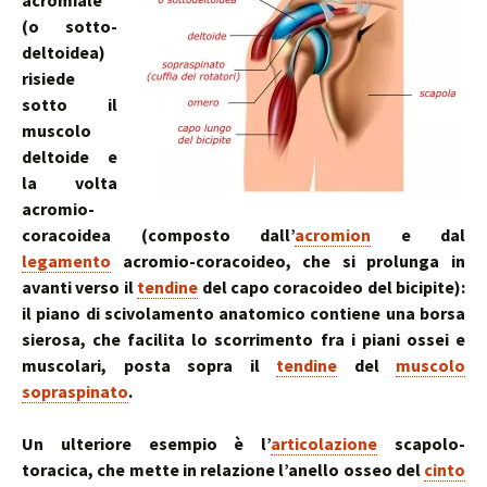
acromiale
(o sotto-
deltoidea)
risiede
sotto il
muscolo
deltoide e
la volta
acromio-
coracoidea (composto dall’
acromion
e dal
legamento
acromio-coracoideo, che si prolunga in
avanti verso il
tendine
del capo coracoideo del bicipite):
il piano di scivolamento anatomico contiene una borsa
sierosa, che facilita lo scorrimento fra i piani ossei e
muscolari, posta sopra il
tendine
del
muscolo
sopraspinato
.
Un ulteriore esempio è l’
articolazione
scapolo-
toracica, che mette in relazione l’anello osseo del
cinto