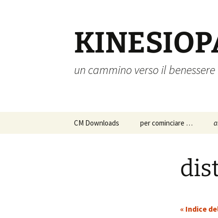
Vai
al
contenuto
KINESIOP
un cammino verso il benessere
CM Downloads
per cominciare …
a
chi siamo
a
p
dis
s
istruzioni per l’uso
c
approfondimenti
p
« Indice de
d
a