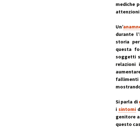
mediche pe
attenzioni
Un’
anamne
durante l
storia pe
questa f
soggetti s
relazioni
aumentare
fallimenti
mostrandosi
Si parla di
i
sintomi
d
genitore a
questo cas