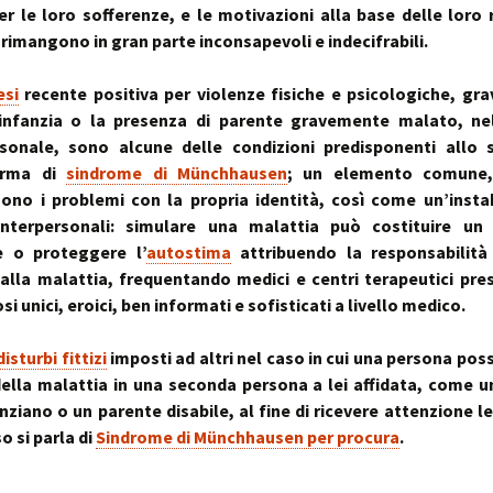
~ la ruot
r le loro sofferenze, e le motivazioni alla base delle loro r
muscolo:
Deambul
 rimangono in gran parte inconsapevoli e indecifrabili.
un sistema integ
la riequil
Postura :
“cinque 
distorsio
rachidee
si
recente positiva per violenze fisiche e psicologiche, gra
omocisteina:
pelvico e
il killer silenzioso
le distor
postural
’infanzia o la presenza di parente gravemente malato, nel
rsonale, sono alcune delle condizioni predisponenti allo s
seno:
Massaggi
La Biochi
orma di
sindrome di Münchhausen
; un elemento comune,
ciò che la donna
Riflessi 
Stress: l
ono i problemi con la propria identità, così come un’instab
per offrire il suo
Metameri
ipofisi- s
sindromi
 interpersonali: simulare una malattia può costituire u
sindrome
Riequilib
 o proteggere l’
autostima
attribuendo la responsabilità 
delle faccette art
in Kinesi
 alla malattia, frequentando medici e centri terapeutici pres
le articolazioni
Transazi
zigoapofisarie
& Kinesi
 unici, eroici, ben informati e sofisticati a livello medico.
Osteopat
sindrome di Baas
disturbi fittizi
imposti ad altri nel caso in cui una persona pos
osteofitosi del 
Somatoem
percezio
ella malattia in una seconda persona a lei affidata, come un
nziano o un parente disabile, al fine di ricevere attenzione lei
sindrome di Tiet
un dolore localiz
o si parla di
Sindrome di Münchhausen per procura
.
all’angolo di Loui