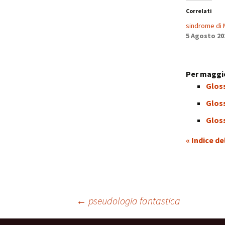
Correlati
sindrome di
5 Agosto 20
Per maggio
Glos
Glos
Glos
« Indice de
Navigazione
←
pseudologia fantastica