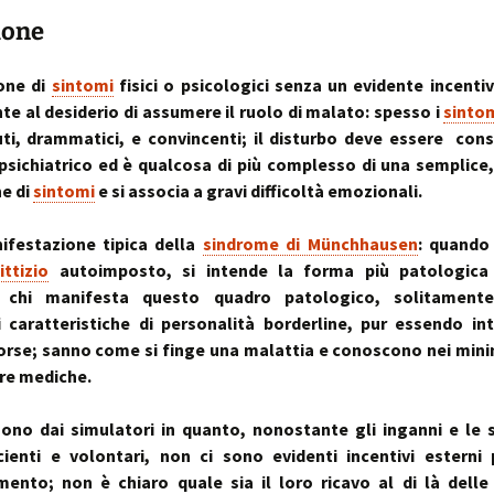
sull’uso dei cookies
o artrosi cervicale
Anno Zero
La “Manualità Sens
problematiche fu
ione
synopsis ~ volume 
e disfunzionalità
ortraits:
kinesiopatia.it:
Annarita Piras
Cranio-Sacral
Modena Sud →
Cranio-Sa
 volti del lavoro
scopi & obiettivi
Repatterning® (Terapia
Centro di
colite spastica:
Repatter
Cranio-Sacrale)
Kinesiologia
la Sindrome
Anno Zero
dolore
base
ione di
sintomi
fisici o psicologici senza un evidente incenti
Elisabetta Verdigi
Transazionale
dell’Intestino Irrit
synopsis ~ volume
e al desiderio di assumere il ruolo di malato: spesso i
sinto
ecniche
arco diastaltico
Kinesiopatia®
apparato
ti, drammatici, e convincenti; il disturbo deve essere con
Osteopatica:
Sala dei Rosoni
Kinesiopatia®:
Anno Zero
stomatog
sichiatrico ed è qualcosa di più complesso di una semplice
l’arte del prendersi cura
ascolto attivo
una disciplina
synopsis ~ volume
relazioni
“terapeutica”
integraz
e di
sintomi
e si associa a gravi difficoltà emozionali.
®
Oltrelostress Coaching
area riservata
Anno Zero
Diafram
lombalgia,
synopsis ~ volume
Il “Cervello Trino
Baromet
& Gabbia
ifestazione tipica della
sindrome di Münchhausen
: quando 
mal di schiena, sci
ed il sistema
Comport
malattie o sintomi
neuro-vascolare
ittizio
autoimposto, si intende la forma più patologica
Anno Zero
Stress ÷
 chi manifesta questo quadro patologico, solitament
synopsis ~ volume
Cibus
Equilibrio
mal di testa
il midollo spinale
l’emozion
 caratteristiche di personalità borderline, pur essendo int
Anno Zero
Posture 
isorse; sanno come si finge una malattia e conoscono nei mini
®
meningiti, mening
synopsis ~ volume
Kinesiopatia
il rachide
Cisti Ene
re mediche.
meningiti subclini
& Stress
repatter
Somatizz
possibile causa di
kinesiop
– Memori
molteplici disturbi
uono dai simulatori in quanto, nonostante gli inganni e le 
legamento di Cle
un legame fra a
Kinesiolo
Brain St
ienti e volontari, non ci sono evidenti incentivi esterni 
genitale femmini
Transazi
prende il
ed intestino
Kinesiop
“bestia” 
nto; non è chiaro quale sia il loro ricavo al di là delle