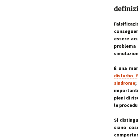
definiz
p
i
Falsificaz
conseguent
t
essere acu
problema p
simulazion
È una man
disturbo f
sindrome
;
importanti
pieni di r
le procedu
Si disting
siano cosc
comportame