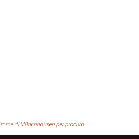
ale
Sindrome
della Valvola di Houston
drome di Münchhausen per procura
→