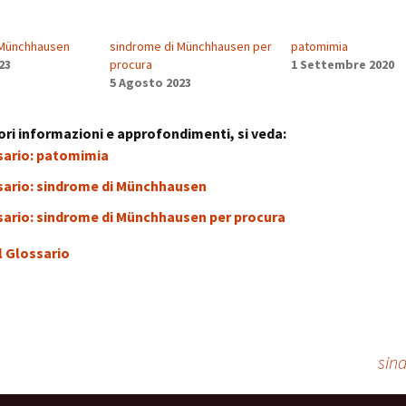
stress:
Sindrome Gener
d’Adattamento
 Münchhausen
sindrome di Münchhausen per
patomimia
23
procura
1 Settembre 2020
5 Agosto 2023
ri informazioni e approfondimenti, si veda:
sario: patomimia
sario: sindrome di Münchhausen
sario: sindrome di Münchhausen per procura
l Glossario
sin