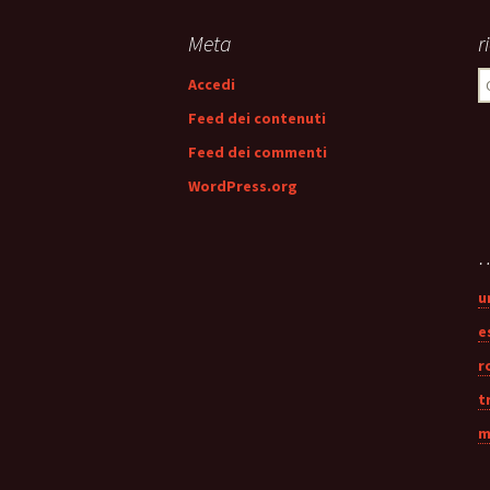
articolo
Meta
r
R
Accedi
p
Feed dei contenuti
Feed dei commenti
WordPress.org
…
u
e
r
t
m