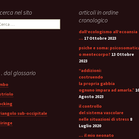
icerca nel sito
articoli in ordine
cronologico
icerca
er:
dall’ecologismo all’ecoansia
…
17 Ottobre 2023
psiche e soma: psicosomatic
o mentecorpo?
13 Ottobre
2023
“addizioni:
 dal glossario
costruendo
la propria gabbia
mbo
ognuno impara ad amarla.”
1
striolo
Agosto 2023
ocking
il controllo
del sistema vascolare
riangolo sub-occipitale
nelle situazioni di stress
8
iringe
Luglio 2020
… il mio neonato