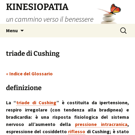
Vai
KINESIOPATIA
al
un cammino verso il benessere
contenuto
Ricerca
Menu
per:
triade di Cushing
« Indice del Glossario
definizione
La “
triade di Cushing
” è costituita da ipertensione,
respiro irregolare (con tendenza alla bradipnea) e
bradicardia: è una risposta fisiologica del sistema
nervoso all’aumento della
pressione intracranica
,
espressione del cosiddetto
riflesso
di Cushing; è stato