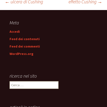
Navigazione
←
ulcera di Cushing
effetto Cushing
→
articolo
Meta
Accedi
Feed dei contenuti
Feed dei commenti
WordPress.org
ricerca nel sito
Ricerca
per: