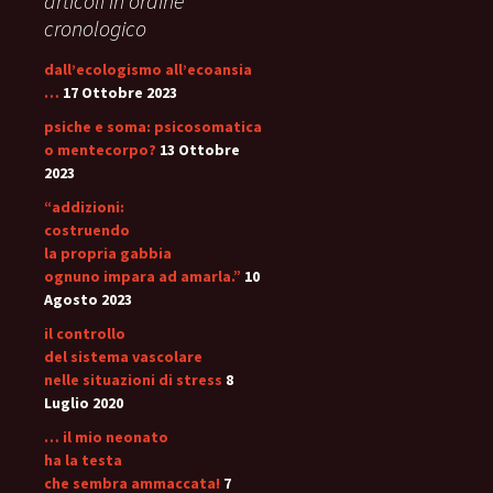
articoli in ordine
cronologico
dall’ecologismo all’ecoansia
…
17 Ottobre 2023
psiche e soma: psicosomatica
o mentecorpo?
13 Ottobre
2023
“addizioni:
costruendo
la propria gabbia
ognuno impara ad amarla.”
10
Agosto 2023
il controllo
del sistema vascolare
nelle situazioni di stress
8
Luglio 2020
… il mio neonato
ha la testa
che sembra ammaccata!
7