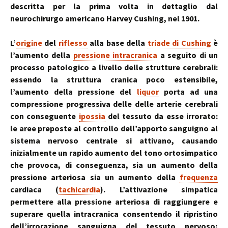
descritta per la prima volta in dettaglio dal
neurochirurgo americano Harvey Cushing, nel 1901.
L’
origine
del
riflesso
alla base della
triade di Cushing
è
l’aumento della
pressione intracranica
a seguito di un
processo patologico a livello delle strutture cerebrali:
essendo la struttura cranica poco estensibile,
l’aumento della pressione del
liquor
porta ad una
compressione progressiva delle delle arterie cerebrali
con conseguente
ipossia
del tessuto da esse irrorato:
le aree preposte al controllo dell’apporto sanguigno al
sistema nervoso centrale si attivano, causando
inizialmente un rapido aumento del tono ortosimpatico
che provoca, di conseguenza, sia un aumento della
pressione arteriosa sia un aumento della
frequenza
cardiaca (
tachicardia
). L’attivazione simpatica
permettere alla pressione arteriosa di raggiungere e
superare quella intracranica consentendo il ripristino
dell’irrorazione sanguigna del tessuto nervoso;