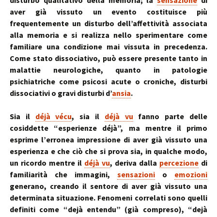
disturbo qualitativo della memoria; la
sensazione
di
aver già vissuto un evento costituisce più
frequentemente un disturbo dell’affettività associata
alla memoria e si realizza nello sperimentare come
familiare una condizione mai vissuta in precedenza.
Come stato dissociativo, può essere presente tanto in
malattie neurologiche, quanto in patologie
psichiatriche come psicosi acute o croniche, disturbi
dissociativi o gravi disturbi d’
ansia
.
Sia il
déjà vécu
, sia il
déjà vu
fanno parte delle
cosiddette “esperienze déjà”, ma mentre il primo
esprime l’erronea impressione di aver già vissuto una
esperienza e che ciò che si prova sia, in qualche modo,
un ricordo mentre il
déjà vu
, deriva dalla
percezione
di
familiarità che immagini,
sensazioni
o
emozioni
generano, creando il sentore di aver già vissuto una
determinata situazione. Fenomeni correlati sono quelli
definiti come “dejà entendu” (già compreso), “dejà