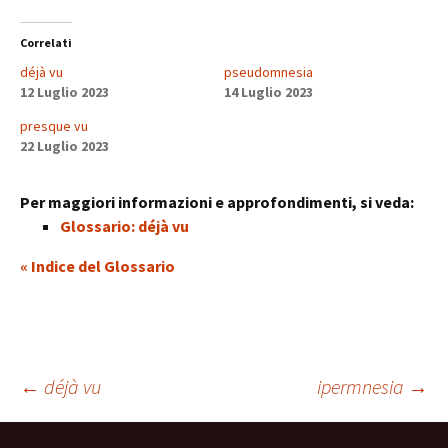
Correlati
déjà vu
pseudomnesia
12 Luglio 2023
14 Luglio 2023
presque vu
22 Luglio 2023
Per maggiori informazioni e approfondimenti, si veda:
Glossario: déjà vu
« Indice del Glossario
Navigazione
←
déjà vu
ipermnesia
→