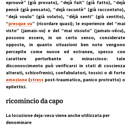
eprouvè” (già provato), “dejà fait” (già fatto), “dejà
pensè (già pensato), “dejà racontè” (già raccontato),
“dejà voulu” (già voluto), “déjà senti” (già sentito),
“
presque vu
” (ricordare quasi); le esperienze del “mai
visto” (jamais-vu) e del “mai vissuto” (jamais-vécu),
possono essere, in un certo senso, considerate
opposte, in quanto situazioni ben note vengono
percepite come nuove ed estranee, spesso con
carattere perturbante o minaccioso: tale
disconoscimento può verificarsi in stati di coscienza
alterati, schizofrenici, confabulatori, tossici o di forte
emozione
(
stress
post-traumatico, panico protratto) o
epilettici.
ricomincio da capo
La locuzione deja-vecu viene anche utilizzata per
denominare