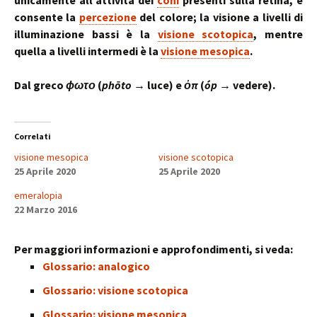
unicamente all’attività dei
coni
presenti sulla retina, e
consente la
percezione
del colore; la visione a livelli di
illuminazione bassi è la
visione scotopica
, mentre
quella a livelli intermedi è la
visione mesopica
.
Dal greco
ϕωτο
(
phōto
→ luce) e
ὀπ
(
óp
→ vedere).
Correlati
visione mesopica
visione scotopica
25 Aprile 2020
25 Aprile 2020
emeralopia
22 Marzo 2016
Per maggiori informazioni e approfondimenti, si veda:
Glossario: analogico
Glossario: visione scotopica
Glossario: visione mesopica