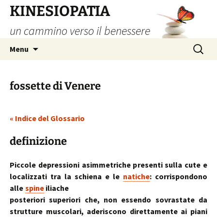
Vai
KINESIOPATIA
al
un cammino verso il benessere
contenuto
Ricerca
Menu
per:
fossette di Venere
« Indice del Glossario
definizione
Piccole depressioni asimmetriche presenti sulla cute e
localizzati tra la schiena e le
natiche
:
corrispondono
alle
spine
iliache
posteriori superiori che, non essendo sovrastate da
strutture muscolari, aderiscono direttamente ai piani