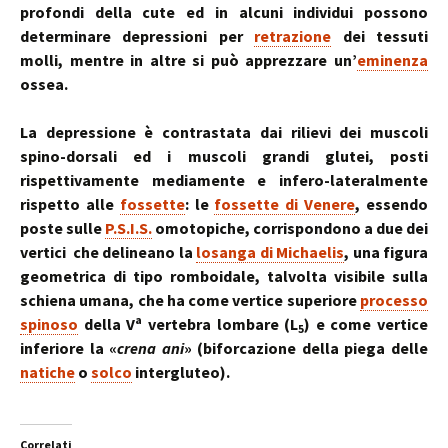
profondi della cute ed in alcuni individui possono
determinare depressioni per
retrazione
dei tessuti
molli, mentre in altre si può apprezzare un’
eminenza
ossea.
La depressione è contrastata dai rilievi dei muscoli
spino-dorsali ed i muscoli grandi glutei, posti
rispettivamente mediamente e infero-lateralmente
rispetto alle
fossette
: le
fossette di Venere
, essendo
poste sulle
P.S.I.S.
omotopiche, corrispondono a due dei
vertici che delineano la
losanga di Michaelis
, una figura
geometrica di tipo romboidale, talvolta visibile sulla
schiena umana, che ha come vertice superiore
processo
a
spinoso
della V
vertebra lombare (L
) e come vertice
5
inferiore la «
crena ani
» (biforcazione della piega delle
natiche
o
solco
intergluteo).
Correlati