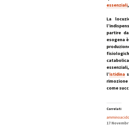
essenziali
La locuzi
l’indispen
partire d
esogena è 
produzio
fisiologic
catabolica
essenzial
l’
istidina
s
rimozione 
come succe
Correlati
amminoacido
17 Novembr