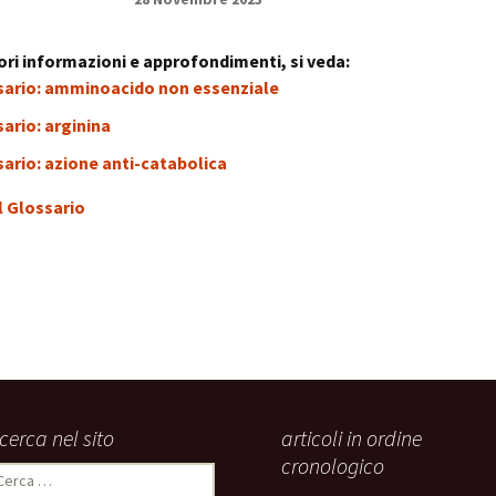
stress:
Sindrome Gener
d’Adattamento
ri informazioni e approfondimenti, si veda:
sario: amminoacido non essenziale
ario: arginina
ario: azione anti-catabolica
l Glossario
icerca nel sito
articoli in ordine
cronologico
icerca