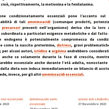
~ la ruot
, cioè, rispettivamente, la metionina e la fenilalanina.
muscolo:
Deambul
un sistema integ
la riequil
Postura :
“cinque 
distorsio
one condizionatamente essenziali pone l’accento sul
rachidee
sabilità di tali
amminoacidi
(comunque prodotti, potenzi
omocisteina:
pelvico e
il killer silenzioso
le distor
postural
a
precursori
presenti nell’organismo) deriva che la loro 
subordinata a particolari esigenze metaboliche o dal fatto 
seno:
Massaggi
La Biochi
ne endogena è potenzialmente compromessa da condizi
ciò che la donna
Riflessi 
Stress: l
per offrire il suo
Metameri
ipofisi- s
he come la nascita pretermine,
distress
, gravi problematich
sindromi
; per alcuni autori,
istidina
e
arginina
andrebbero considerati
sindrome
Riequilib
i, anche se solamente durante la fase di crescita, mentre 
delle faccette art
in Kinesi
arebbe essenziale anche durante l’età adulta, nonostante 
le articolazioni
Transazi
zigoapofisarie
& Kinesi
dalla dieta non induca immediatamente un bilancio di azot
Osteopat
de, invece, per gli altri
amminoacidi essenziali
.
sindrome di Baas
osteofitosi del 
Somatoem
percezio
sindrome di Tiet
un dolore localiz
all’angolo di Loui
 non essenziale
amminoacido semi-
azione anti-catabolic
e 2023
essenziale
27 Novembre 2023
28 Novembre 2023