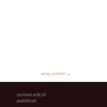
ale
Sindrome
della Valvola di Houston
whey protein
→
archivio articoli
pubblicati