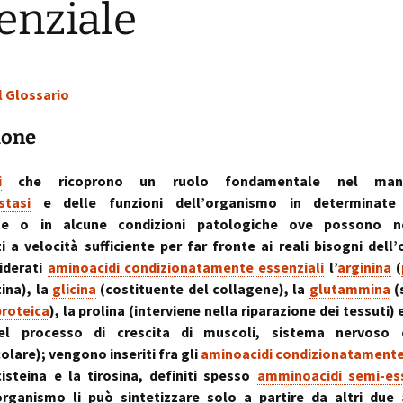
enziale
sull’uso dei cookies
o artrosi cervicale
Anno Zero
La “Manualità Sens
problematiche fu
synopsis ~ volume 
e disfunzionalità
ortraits:
kinesiopatia.it:
Annarita Piras
Cranio-Sacral
Modena Sud →
Cranio-Sa
 volti del lavoro
scopi & obiettivi
Repatterning® (Terapia
Centro di
colite spastica:
Repatter
Cranio-Sacrale)
Kinesiologia
la Sindrome
Anno Zero
dolore
base
Elisabetta Verdigi
Transazionale
dell’Intestino Irrit
synopsis ~ volume
l Glossario
ecniche
arco diastaltico
Kinesiopatia®
apparato
Osteopatica:
Sala dei Rosoni
Kinesiopatia®:
Anno Zero
stomatog
ione
l’arte del prendersi cura
ascolto attivo
una disciplina
synopsis ~ volume
relazioni
“terapeutica”
integraz
®
Oltrelostress Coaching
area riservata
Anno Zero
Diafram
i
che ricoprono un ruolo fondamentale nel mant
lombalgia,
synopsis ~ volume
Il “Cervello Trino
Baromet
& Gabbia
tasi
e delle funzioni dell’organismo in determinate 
mal di schiena, sci
ed il sistema
Comport
malattie o sintomi
neuro-vascolare
che o in alcune condizioni patologiche ove possono 
Anno Zero
Stress ÷
synopsis ~ volume
Cibus
Equilibrio
ti a velocità sufficiente per far fronte ai reali bisogni dell
mal di testa
il midollo spinale
l’emozion
iderati
aminoacidi condizionatamente essenziali
l’
arginina
(
Anno Zero
Posture 
tina), la
glicina
(costituente del collagene), la
glutammina
(
®
meningiti, mening
synopsis ~ volume
Kinesiopatia
il rachide
Cisti Ene
proteica
), la prolina (interviene nella riparazione dei tessuti) 
meningiti subclini
& Stress
repatter
Somatizz
possibile causa di
kinesiop
– Memori
el processo di crescita di muscoli, sistema nervoso
molteplici disturbi
legamento di Cle
olare); vengono inseriti fra gli
aminoacidi condizionatamente
un legame fra a
Kinesiolo
Brain St
isteina e la tirosina, definiti spesso
amminoacidi semi-ess
genitale femmini
Transazi
prende il
ed intestino
Kinesiop
“bestia” 
organismo li può sintetizzare solo a partire da altri due