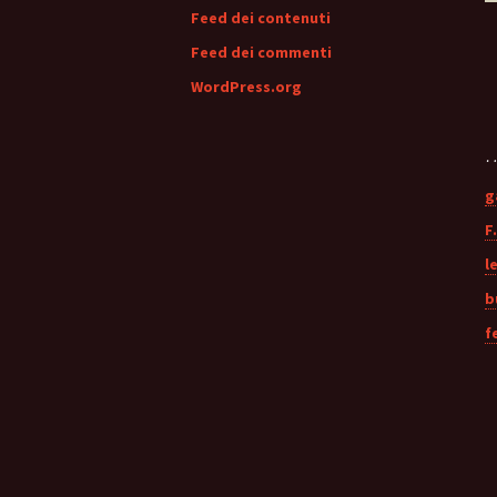
p
Feed dei contenuti
Feed dei commenti
WordPress.org
…
g
F.
l
b
f