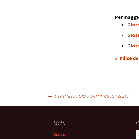
Per maggio
Glos
Gloss
Gloss
« Indice de
Navigazione
←
amminoacido semi-essenziale
articolo
Meta
r
R
Accedi