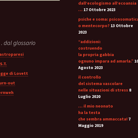
er:
dall’ecologismo all’ecoansia
…
17 Ottobre 2023
psiche e soma: psicosomatic
o mentecorpo?
13 Ottobre
2023
 dal glossario
“addizioni:
costruendo
astroparesi
la propria gabbia
ognuno impara ad amarla.”
1
S.T.
Agosto 2023
egge di Lovett
il controllo
urn-out
del sistema vascolare
nelle situazioni di stress
8
ernweh
Luglio 2020
… il mio neonato
ha la testa
che sembra ammaccata!
7
Maggio 2019