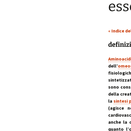
ess
p
i
« Indice de
t
definiz
Aminoacid
dell’
omeos
fisiologi
sintetizza
sono cons
della crea
la
sintesi 
(agisce n
cardiovasc
anche la c
quanto l’