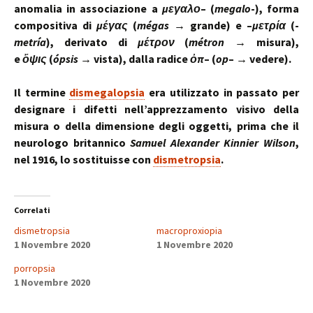
anomalia in associazione a
μεγαλο
– (
megalo
-), forma
compositiva di
μέγας
(
mégas
→ grande) e –
μετρία
(-
metría
), derivato di
μέτρον
(
métron
→ misura),
e
ὄψις
(
ópsis
→ vista), dalla radice
ὀπ
– (
op
– → vedere).
Il termine
dismegalopsia
era utilizzato in passato per
designare i difetti nell’apprezzamento visivo della
misura o della dimensione degli oggetti, prima che il
neurologo britannico
Samuel Alexander Kinnier Wilson
,
nel 1916, lo sostituisse con
dismetropsia
.
Correlati
dismetropsia
macroproxiopia
1 Novembre 2020
1 Novembre 2020
porropsia
1 Novembre 2020