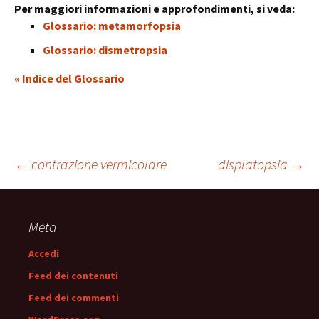
Per maggiori informazioni e approfondimenti, si veda:
Glossario: metamorfopsia
Glossario: dismetropsia
« Indice del Glossario
Navigazione
←
contrazione vermicolare
displatopsia
→
articolo
Meta
Accedi
Feed dei contenuti
Feed dei commenti