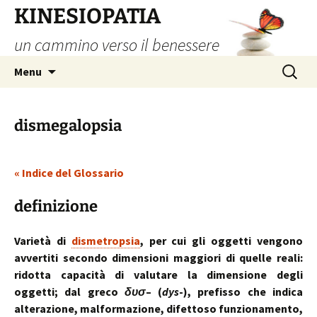
Vai
KINESIOPATIA
al
un cammino verso il benessere
contenuto
Ricerca
Menu
per:
dismegalopsia
« Indice del Glossario
definizione
Varietà di
dismetropsia
, per cui gli oggetti vengono
avvertiti secondo dimensioni maggiori di quelle reali:
ridotta capacità di valutare la dimensione degli
oggetti; dal greco
δυσ
– (
dys
-), prefisso che indica
alterazione, malformazione, difettoso funzionamento,