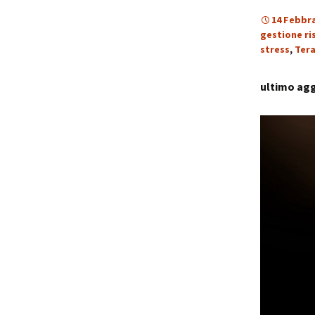
14 Febbra
gestione ri
stress
,
Tera
ultimo agg