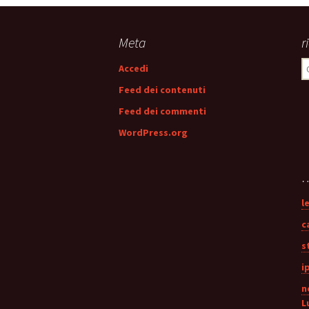
Meta
r
R
Accedi
p
Feed dei contenuti
Feed dei commenti
WordPress.org
…
l
c
s
i
n
L