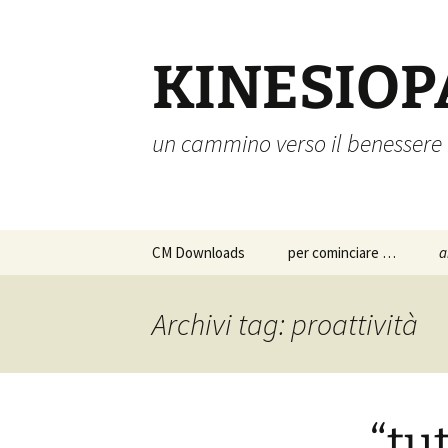
Vai
al
contenuto
KINESIOP
un cammino verso il benessere
CM Downloads
per cominciare …
a
chi siamo
a
p
Archivi tag: proattività
s
istruzioni per l’uso
c
approfondimenti
p
“tu
d
a