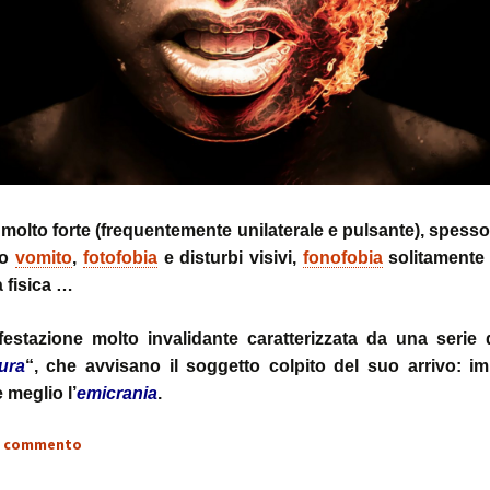
stress:
Sindrome Gener
d’Adattamento
molto forte (frequentemente unilaterale e pulsante), spess
o
vomito
,
fotofobia
e disturbi visivi,
fonofobia
solitamente
tà fisica …
estazione molto invalidante caratterizzata da una serie
ura
“, che avvisano il soggetto colpito del suo arrivo: i
meglio l’
emicrania
.
n commento