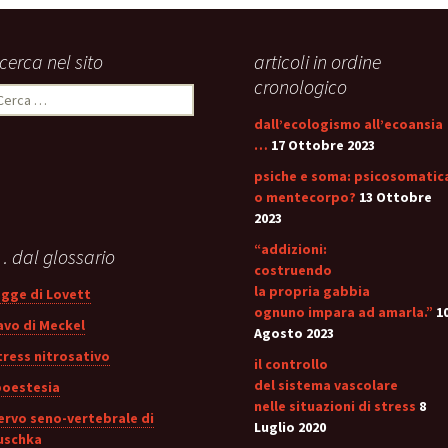
icerca nel sito
articoli in ordine
cronologico
icerca
er:
dall’ecologismo all’ecoansia
…
17 Ottobre 2023
psiche e soma: psicosomatic
o mentecorpo?
13 Ottobre
2023
“addizioni:
 dal glossario
costruendo
la propria gabbia
egge di Lovett
ognuno impara ad amarla.”
1
avo di Meckel
Agosto 2023
tress nitrosativo
il controllo
del sistema vascolare
poestesia
nelle situazioni di stress
8
ervo seno-vertebrale di
Luglio 2020
uschka