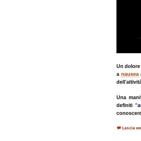
Un dolore 
a
nausea
dell’attivi
Una manif
definiti “
a
conoscere 
Lascia u