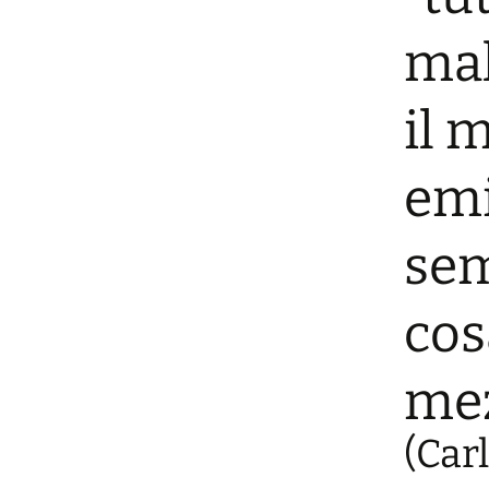
mal
p
i
il 
t
emi
sem
cos
mez
(Car