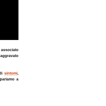
ale
Sindrome
della Valvola di Houston
o associato
 aggravato
 di
sintomi
,
mpariamo a