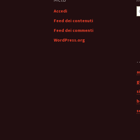
R
Accedi
p
Feed dei contenuti
Feed dei commenti
WordPress.org
…
a
g
s
b
s