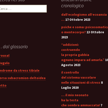
stress:
Sindrome Gener
cronologico
icerca
d’Adattamento
er:
dall’ecologismo all’ecoansia
…
17 Ottobre 2023
psiche e soma: psicosomatic
o mentecorpo?
13 Ottobre
2023
“addizioni:
 dal glossario
costruendo
la propria gabbia
rousal
ognuno impara ad amarla.”
1
iugulo
Agosto 2023
indrome da stress tibiale
il controllo
del sistema vascolare
orsa subacromion-deltoidea
nelle situazioni di stress
8
etto
Luglio 2020
… il mio neonato
ha la testa
che sembra ammaccata!
7