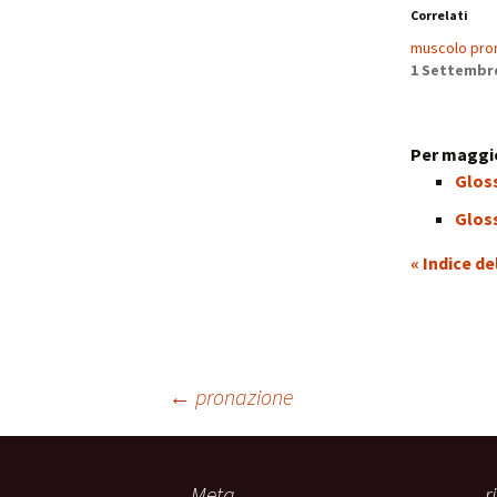
Correlati
muscolo pro
1 Settembr
Per maggio
Glos
Glos
« Indice de
Navigazione
←
pronazione
articolo
Meta
r