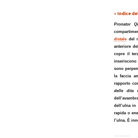
« Indice de
p
i
Pronator Q
compartime
t
distale
del r
anteriore de
copre il te
inseriscono 
sono perpend
la faccia a
rapporto co
delle dita
e
dell’avambra
dell’ulna in
rapida o ene
l’ulna. È in