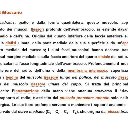
sull’uso dei cookies
o artrosi cervicale
Anno Zero
La “Manualità Sens
problematiche fu
synopsis ~ volume 
e disfunzionalità
l Glossario
ortraits:
kinesiopatia.it:
Annarita Piras
Cranio-Sacral
Modena Sud →
Cranio-Sa
 volti del lavoro
scopi & obiettivi
Repatterning® (Terapia
Centro di
colite spastica:
Repatter
Cranio-Sacrale)
Kinesiologia
la Sindrome
Anno Zero
dolore
base
uadratus
: piatto e dalla forma quadrilatera, questo muscolo, app
Elisabetta Verdigi
Transazionale
dell’Intestino Irrit
synopsis ~ volume
nto dei muscoli
ecniche
flessori
profondi dell’avambraccio, si estende davant
arco diastaltico
Kinesiopatia®
apparato
adio e dell’ulna. Origina dal quarto inferiore della faccia anteriore 
Osteopatica:
Sala dei Rosoni
Kinesiopatia®:
Anno Zero
stomatog
l’arte del prendersi cura
ascolto attivo
una disciplina
synopsis ~ volume
relazioni
lla
diafisi
ulnare, dalla parte mediale della sua superficie e da un’
ap
“terapeutica”
integraz
rzo mediale del muscolo; i suoi fasci muscolari hanno decorso tras
®
Oltrelostress Coaching
area riservata
Anno Zero
Diafram
sul margine mediale e sulla faccia anteriore del quarto
distale
del radio.
lombalgia,
synopsis ~ volume
Il “Cervello Trino
Baromet
& Gabbia
icolari all’asse longitudinale dell’avambraccio. Profondamente il mu
mal di schiena, sci
ed il sistema
Comport
malattie o sintomi
neuro-vascolare
nteriore del radio, dell’ulna e della
membrana interossea
; superfici
Anno Zero
Stress ÷
synopsis ~ volume
Cibus
Equilibrio
n i
tendini
del
muscolo
flessore
lungo del pollice
, del
muscolo
fless
mal di testa
il midollo spinale
l’emozion
 del
muscolo
flessore
ulnare del carpo
. Si tratta del princip
Anno Zero
Posture 
ccio: l’
intrarotazione
della mano viene ottenuta attraverso il “ria
®
meningiti, mening
synopsis ~ volume
Kinesiopatia
il rachide
Cisti Ene
 rapporto al radio; è assistito dal
muscolo pronatore rotondo
meningiti subclini
& Stress
solo nel
repatter
Somatizz
possibile causa di
kinesiop
– Memori
rgica. Le sue fibre profonde servono a mantenere i rapporti anatomici t
molteplici disturbi
legamento di Cle
nervato dal
nervo mediano
(C
– C
– C
– T
), che origina dal
plesso
brac
6
7
8
1
un legame fra a
Kinesiolo
Brain St
genitale femmini
Transazi
prende il
ed intestino
Kinesiop
“bestia” 