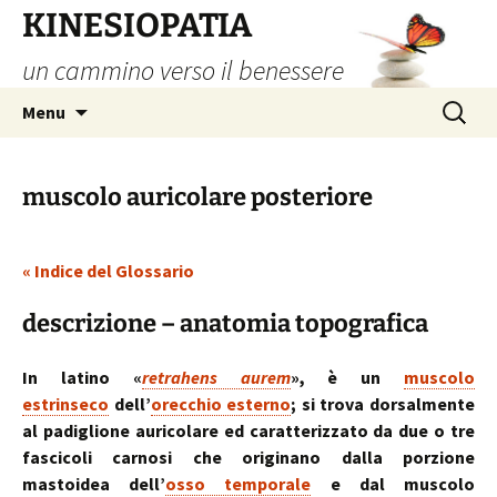
Vai
KINESIOPATIA
al
un cammino verso il benessere
contenuto
Ricerca
Menu
per:
muscolo auricolare posteriore
« Indice del Glossario
descrizione – anatomia topografica
In latino «
retrahens aurem
», è un
muscolo
estrinseco
dell’
orecchio esterno
; si trova dorsalmente
al padiglione auricolare ed caratterizzato da due o tre
fascicoli carnosi che originano dalla porzione
mastoidea dell’
osso temporale
e dal muscolo