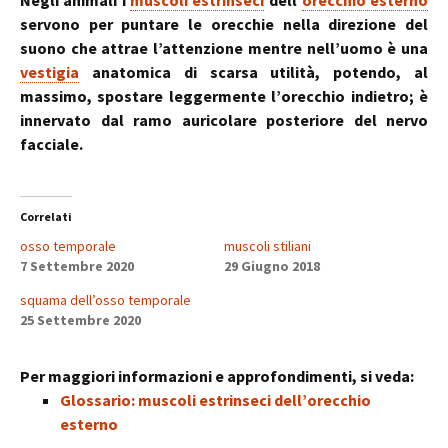
Negli animali i
muscoli estrinseci
dell’
orecchio esterno
servono per puntare le orecchie nella direzione del
suono che attrae l’attenzione mentre nell’uomo è una
vestigia
anatomica di scarsa utilità, potendo, al
massimo, spostare leggermente l’orecchio indietro; è
innervato dal ramo auricolare posteriore del nervo
facciale.
Correlati
osso temporale
muscoli stiliani
7 Settembre 2020
29 Giugno 2018
squama dell’osso temporale
25 Settembre 2020
Per maggiori informazioni e approfondimenti, si veda:
Glossario: muscoli estrinseci dell’orecchio
esterno