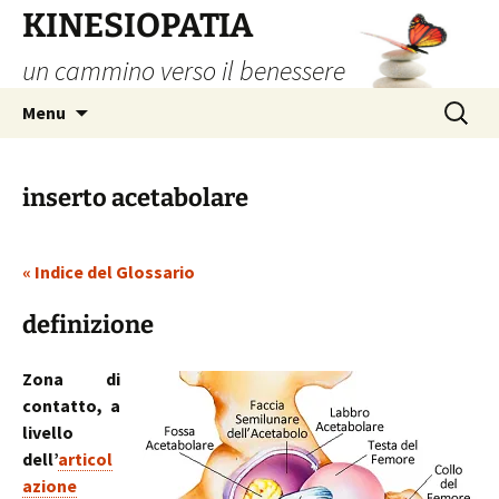
Vai
KINESIOPATIA
al
un cammino verso il benessere
contenuto
Ricerca
Menu
per:
inserto acetabolare
« Indice del Glossario
definizione
Zona di
contatto, a
livello
dell’
articol
azione