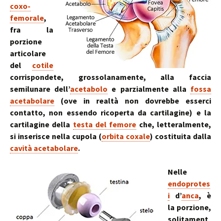
coxo-
femorale
,
fra la
porzione
articolare
del
cotile
corrispondete, grossolanamente, alla faccia
semilunare dell’
acetabolo
e parzialmente alla
fossa
acetabolare
(ove in realtà non dovrebbe esserci
contatto, non essendo ricoperta da cartilagine) e la
cartilagine della
testa del femore
che, letteralmente,
si inserisce nella cupola (
orbita coxale
) costituita dalla
cavità acetabolare
.
Nelle
endoprotes
i
d’
anca
, è
la porzione,
solitament