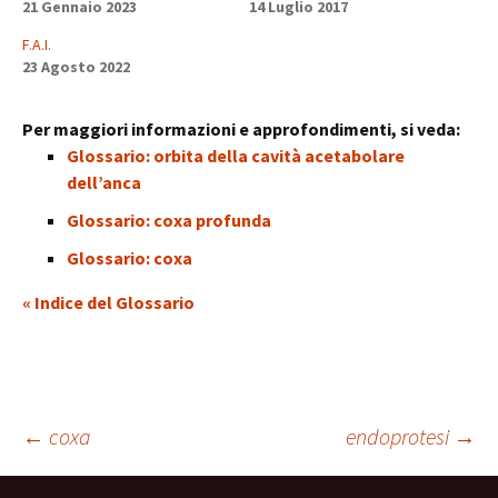
21 Gennaio 2023
14 Luglio 2017
F.A.I.
23 Agosto 2022
Per maggiori informazioni e approfondimenti, si veda:
Glossario: orbita della cavità acetabolare
dell’anca
Glossario: coxa profunda
Glossario: coxa
« Indice del Glossario
Navigazione
←
coxa
endoprotesi
→