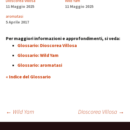
Dioscorea Villosa
Wild Yam
11 Maggio 2025
11 Maggio 2025
aromatasi
5 Aprile 2017
Per maggiori informazioni e approfondimenti, si veda:
Glossario: Dioscorea Villosa
Glossario: Wild Yam
Glossario: aromatasi
« Indice del Glossario
Navigazione
←
Wild Yam
Dioscorea Villosa
→