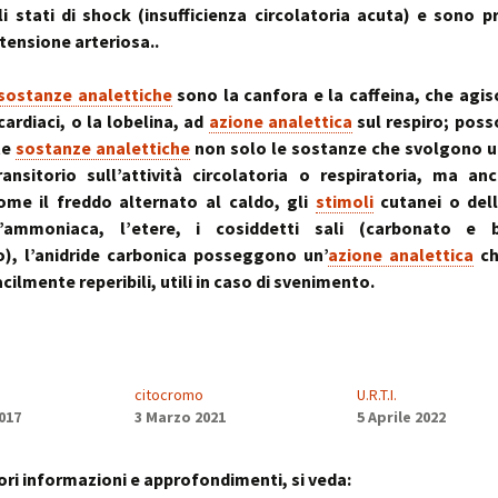
~ la ruot
li stati di shock (insufficienza circolatoria acuta) e sono pr
muscolo:
Deambul
otensione arteriosa..
un sistema integ
la riequil
Postura :
“cinque 
distorsio
rachidee
sostanze analettiche
sono la canfora e la caffeina, che ag
omocisteina:
pelvico e
il killer silenzioso
le distor
postural
cardiaci, o la lobelina, ad
azione analettica
sul respiro; pos
te
sostanze analettiche
non solo le sostanze che svolgono u
seno:
Massaggi
La Biochi
ansitorio sull’attività circolatoria o respiratoria, ma a
ciò che la donna
Riflessi 
Stress: l
ome il freddo alternato al caldo, gli
stimoli
cutanei o del
per offrire il suo
Metameri
ipofisi- s
sindromi
l’ammoniaca, l’etere, i cosiddetti sali (carbonato e b
sindrome
Riequilib
), l’anidride carbonica posseggono un’
azione analettica
ch
delle faccette art
in Kinesi
ilmente reperibili, utili in caso di svenimento.
le articolazioni
Transazi
zigoapofisarie
& Kinesi
Osteopat
sindrome di Baas
osteofitosi del 
Somatoem
percezio
citocromo
U.R.T.I.
017
3 Marzo 2021
5 Aprile 2022
sindrome di Tiet
un dolore localiz
all’angolo di Loui
ri informazioni e approfondimenti, si veda: