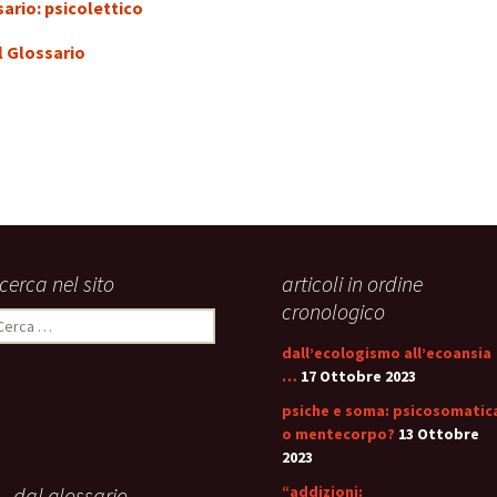
stress:
ario: psicolettico
Sindrome Gener
d’Adattamento
l Glossario
icerca nel sito
articoli in ordine
cronologico
icerca
er:
dall’ecologismo all’ecoansia
…
17 Ottobre 2023
psiche e soma: psicosomatic
o mentecorpo?
13 Ottobre
2023
 dal glossario
“addizioni: