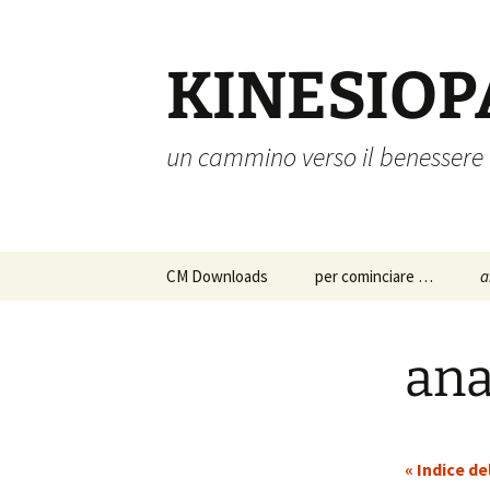
Vai
al
contenuto
KINESIOP
un cammino verso il benessere
CM Downloads
per cominciare …
a
chi siamo
a
p
ana
s
istruzioni per l’uso
c
approfondimenti
p
« Indice de
d
a