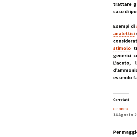
trattare g
caso di ip
Esempi di
analettici
considera
stimolo
tr
generici c
L’aceto, 
d’ammonio
essendo fac
Correlati
dispnea
14 Agosto 2
Per maggio