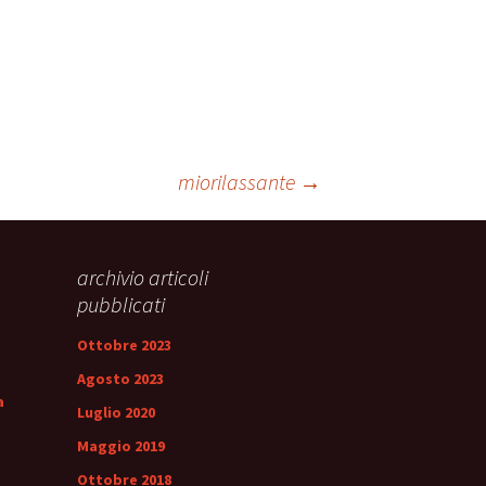
ale
Sindrome
della Valvola di Houston
miorilassante
→
archivio articoli
pubblicati
Ottobre 2023
Agosto 2023
a
Luglio 2020
Maggio 2019
Ottobre 2018