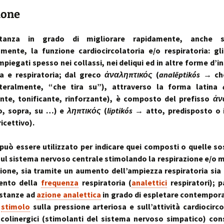
sull’uso dei cookies
o artrosi cervicale
Anno Zero
La “Manualità Sens
problematiche fu
ione
synopsis ~ volume 
e disfunzionalità
ortraits:
kinesiopatia.it:
Annarita Piras
Cranio-Sacral
Modena Sud →
Cranio-Sa
 volti del lavoro
scopi & obiettivi
Repatterning® (Terapia
Centro di
colite spastica:
Repatter
Cranio-Sacrale)
Kinesiologia
la Sindrome
Anno Zero
dolore
base
tanza in grado di migliorare rapidamente, anche 
Elisabetta Verdigi
Transazionale
dell’Intestino Irrit
synopsis ~ volume
amente, la funzione cardiocircolatoria e/o respiratoria: gl
ecniche
arco diastaltico
Kinesiopatia®
apparato
piegati spesso nei collassi, nei deliqui ed in altre forme d’in
Osteopatica:
Sala dei Rosoni
Kinesiopatia®:
Anno Zero
stomatog
ia e respiratoria; dal greco
ἀναληπτικός
(
analēptikós
→ che
l’arte del prendersi cura
ascolto attivo
una disciplina
synopsis ~ volume
relazioni
“terapeutica”
integraz
tteralmente, “che tira su”), attraverso la forma latina
®
Oltrelostress Coaching
area riservata
Anno Zero
Diafram
ente, tonificante, rinforzante), è composto del prefisso
ἀν
lombalgia,
synopsis ~ volume
Il “Cervello Trino
Baromet
& Gabbia
to, sopra, su …) e
ληπτικός
(
liptikós
→ atto, predisposto o i
mal di schiena, sci
ed il sistema
Comport
malattie o sintomi
neuro-vascolare
icettivo).
Anno Zero
Stress ÷
synopsis ~ volume
Cibus
Equilibrio
mal di testa
il midollo spinale
l’emozion
 può essere utilizzato per indicare quei composti o quelle s
Anno Zero
Posture 
ul sistema nervoso centrale stimolando la respirazione e/o 
®
meningiti, mening
synopsis ~ volume
Kinesiopatia
il rachide
Cisti Ene
zione, sia tramite un aumento dell’ampiezza respiratoria sia
meningiti subclini
& Stress
repatter
Somatizz
possibile causa di
kinesiop
– Memori
ento della
frequenza
respiratoria (
analettici
respiratori); p
molteplici disturbi
ostanze ad
azione analettica
in grado di espletare contempo
legamento di Cle
un legame fra a
Kinesiolo
Brain St
i
stimolo
sulla pressione arteriosa e sull’attività cardiocirco
genitale femmini
Transazi
prende il
ed intestino
Kinesiop
“bestia” 
colinergici (stimolanti del sistema nervoso simpatico) co