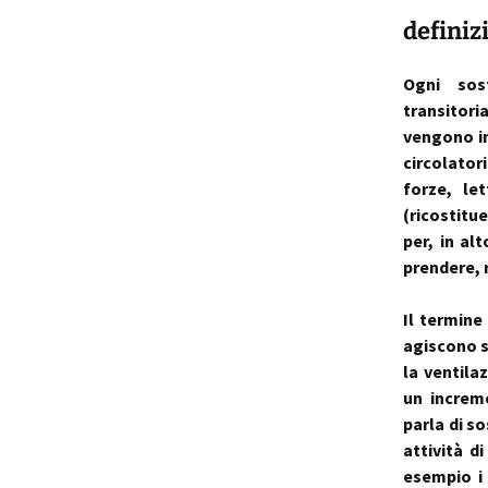
definiz
p
i
Ogni sos
transitori
t
vengono im
circolator
forze, le
(ricostitu
per, in al
prendere, r
Il termine
agiscono s
la ventila
un increm
parla di s
attività d
esempio i 