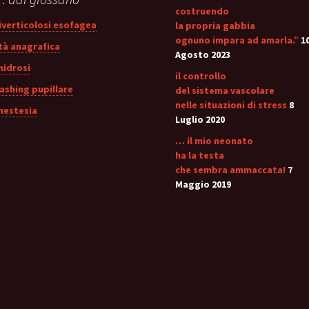
costruendo
iverticolosi esofagea
la propria gabbia
ognuno impara ad amarla.”
1
tà anagrafica
Agosto 2023
nidrosi
il controllo
lashing pupillare
del sistema vascolare
nelle situazioni di stress
8
nestesia
Luglio 2020
… il mio neonato
ha la testa
che sembra ammaccata!
7
Maggio 2019