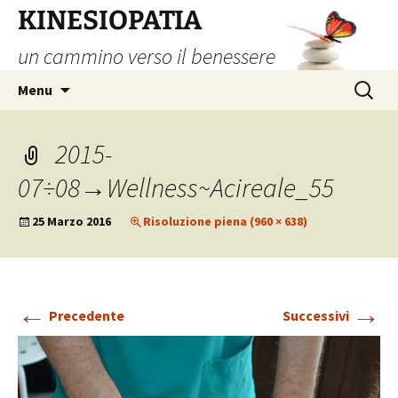
Vai
KINESIOPATIA
al
un cammino verso il benessere
contenuto
Ricerca
Menu
per:
2015-
07÷08→Wellness~Acireale_55
25 Marzo 2016
Risoluzione piena (960 × 638)
←
→
Precedente
Successivi