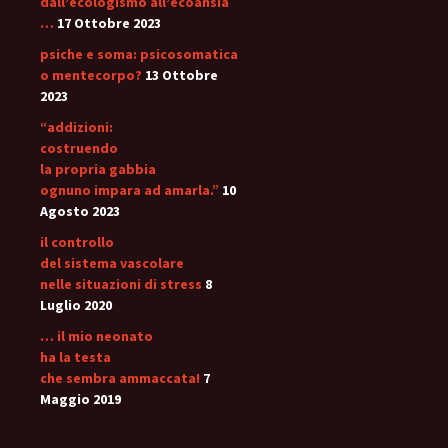
dall’ecologismo all’ecoansia
…
17 Ottobre 2023
psiche e soma: psicosomatica
o mentecorpo?
13 Ottobre
2023
“addizioni:
costruendo
la propria gabbia
ognuno impara ad amarla.”
10
Agosto 2023
il controllo
del sistema vascolare
nelle situazioni di stress
8
Luglio 2020
… il mio neonato
ha la testa
che sembra ammaccata!
7
Maggio 2019