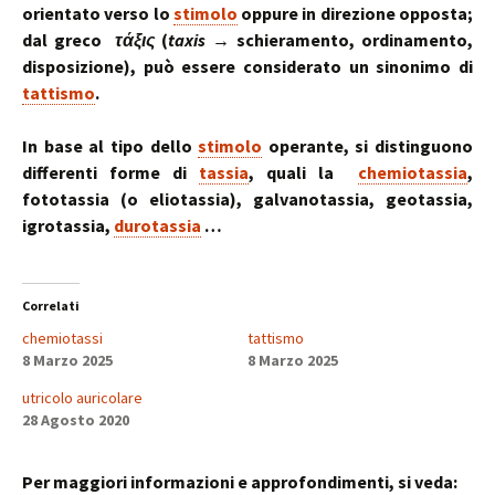
orientato verso lo
stimolo
oppure in direzione opposta;
dal greco
τάξις
(
taxis
→ schieramento, ordinamento,
disposizione), può essere considerato un sinonimo di
tattismo
.
In base al tipo dello
stimolo
operante, si distinguono
differenti forme di
tassia
, quali la
chemiotassia
,
fototassia (o eliotassia), galvanotassia, geotassia,
igrotassia,
durotassia
…
Correlati
chemiotassi
tattismo
8 Marzo 2025
8 Marzo 2025
utricolo auricolare
28 Agosto 2020
Per maggiori informazioni e approfondimenti, si veda: