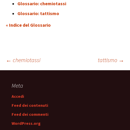
Glossario: chemiotassi
Glossario: tattismo
« Indice del Glossario
Navigazione
←
chemiotassi
tattismo
→
articolo
Meta
Accedi
Feed dei contenuti
Feed dei commenti
WordPress.org