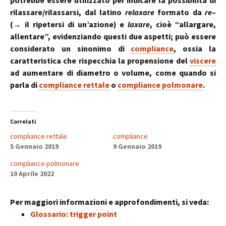
potrebbe essere utilizzato per indicare la possibilità di
rilassare/rilassarsi, dal latino
relaxare
formato da
re
–
(→ il ripetersi di un’azione) e
laxare
, cioè “allargare,
allentare”, evidenziando questi due aspetti; può essere
considerato un sinonimo di
compliance
, ossia la
caratteristica che rispecchia la propensione del
viscere
ad aumentare di diametro o volume, come quando si
parla di
compliance rettale
o
compliance polmonare
.
Correlati
compliance rettale
compliance
5 Gennaio 2019
9 Gennaio 2019
compliance polmonare
10 Aprile 2022
Per maggiori informazioni e approfondimenti, si veda:
Glossario: trigger point