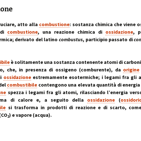
sull’uso dei cookies
o artrosi cervicale
Anno Zero
La “Manualità Sens
problematiche fu
ione
synopsis ~ volume 
e disfunzionalità
ortraits:
kinesiopatia.it:
Annarita Piras
Cranio-Sacral
Modena Sud →
Cranio-Sa
 volti del lavoro
scopi & obiettivi
Repatterning® (Terapia
Centro di
colite spastica:
Repatter
Cranio-Sacrale)
Kinesiologia
la Sindrome
Anno Zero
dolore
base
uciare, atto alla
combustione
: sostanza chimica che viene o
Elisabetta Verdigi
Transazionale
dell’Intestino Irrit
synopsis ~ volume
 di
combustione
, una reazione chimica di
ossidazione
, 
ecniche
arco diastaltico
Kinesiopatia®
apparato
rmica; derivato del latino
combustus
, participio passato di
co
Osteopatica:
Sala dei Rosoni
Kinesiopatia®:
Anno Zero
stomatog
l’arte del prendersi cura
ascolto attivo
una disciplina
synopsis ~ volume
relazioni
“terapeutica”
integraz
®
Oltrelostress Coaching
area riservata
Anno Zero
Diafram
bile
è solitamente una sostanza contenente atomi di carbon
lombalgia,
synopsis ~ volume
Il “Cervello Trino
Baromet
& Gabbia
no, che, in presenza di ossigeno (comburente), da
origine
mal di schiena, sci
ed il sistema
Comport
malattie o sintomi
neuro-vascolare
di
ossidazione
estremamente esotermiche; i legami fra gli a
Anno Zero
Stress ÷
del
combustibile
contengono una elevata quantità di energia 
synopsis ~ volume
Cibus
Equilibrio
mal di testa
il midollo spinale
l’emozion
one
spezza i legami fra gli atomi, rilasciando l’energia vers
Anno Zero
Posture 
rma di calore e, a seguito della
ossidazione
(
ossidori
®
meningiti, mening
synopsis ~ volume
Kinesiopatia
il rachide
Cisti Ene
ile
si trasforma in prodotti di reazione e di scarto, come 
meningiti subclini
& Stress
repatter
Somatizz
possibile causa di
kinesiop
– Memori
(CO
) e vapore (acqua).
2
molteplici disturbi
legamento di Cle
un legame fra a
Kinesiolo
Brain St
genitale femmini
Transazi
prende il
ed intestino
Kinesiop
“bestia” 