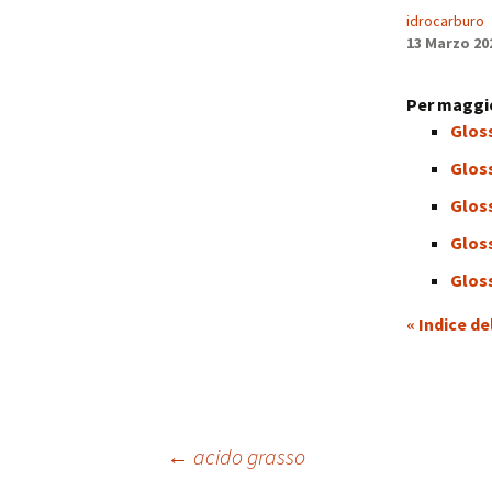
idrocarburo
13 Marzo 20
Per maggio
Gloss
Gloss
Glos
Gloss
Glos
« Indice de
Navigazione
←
acido grasso