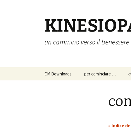
Vai
al
contenuto
KINESIOP
un cammino verso il benessere
CM Downloads
per cominciare …
a
chi siamo
a
p
com
s
istruzioni per l’uso
c
approfondimenti
p
« Indice de
d
a