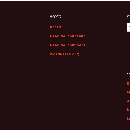
articolo
Meta
r
R
Accedi
p
Feed dei contenuti
Feed dei commenti
WordPress.org
…
g
s
a
b
t