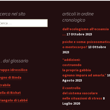
stress:
Sindrome Gener
d’Adattamento
icerca nel sito
articoli in ordine
cronologico
icerca
er:
dall’ecologismo all’ecoansia
…
17 Ottobre 2023
psiche e soma: psicosomatic
o mentecorpo?
13 Ottobre
2023
 dal glossario
“addizioni:
costruendo
ruppo idrossilico
la propria gabbia
ognuno impara ad amarla.”
1
egno di Binda
Agosto 2023
trabile
il controllo
olla di Bichat
del sistema vascolare
nelle situazioni di stress
8
riangolo di Labbé
Luglio 2020