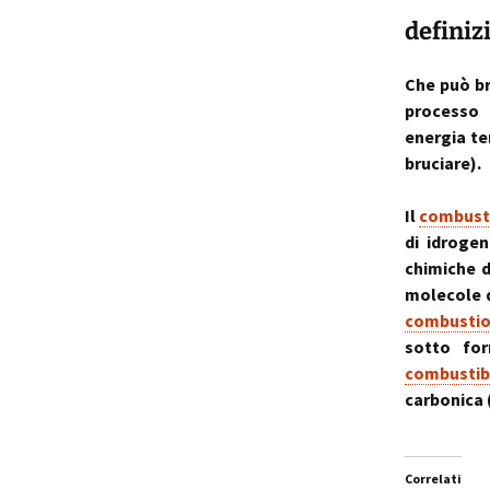
definiz
p
i
Che può br
processo
t
energia te
bruciare).
Il
combusti
di idroge
chimiche 
molecole 
combusti
sotto fo
combustib
carbonica 
Correlati