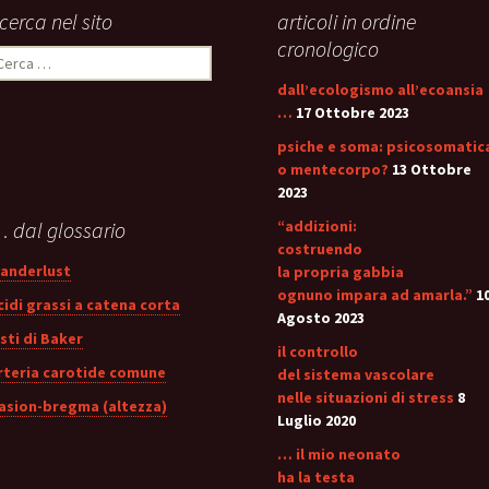
stress:
icerca nel sito
articoli in ordine
Sindrome Gener
d’Adattamento
cronologico
icerca
er:
dall’ecologismo all’ecoansia
…
17 Ottobre 2023
psiche e soma: psicosomatic
o mentecorpo?
13 Ottobre
2023
 dal glossario
“addizioni:
costruendo
anderlust
la propria gabbia
ognuno impara ad amarla.”
1
cidi grassi a catena corta
Agosto 2023
isti di Baker
il controllo
rteria carotide comune
del sistema vascolare
nelle situazioni di stress
8
asion-bregma (altezza)
Luglio 2020
… il mio neonato
ha la testa