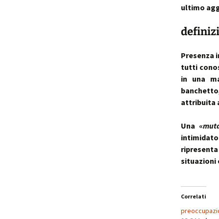
ultimo agg
p
i
definiz
t
Presenza i
tutti cono
in una ma
banchetto
attribuita
Una «
muta
intimidato
ripresent
situazioni 
Correlati
preoccupazi