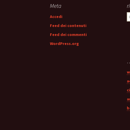
articolo
Meta
r
R
Accedi
p
Feed dei contenuti
Feed dei commenti
WordPress.org
…
w
a
c
a
b