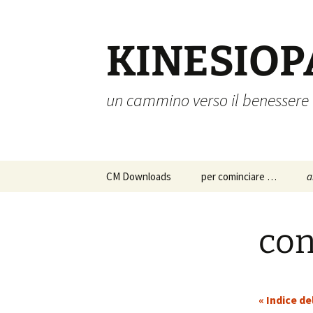
Vai
al
contenuto
KINESIOP
un cammino verso il benessere
CM Downloads
per cominciare …
a
chi siamo
a
p
con
s
istruzioni per l’uso
c
approfondimenti
p
« Indice de
d
a