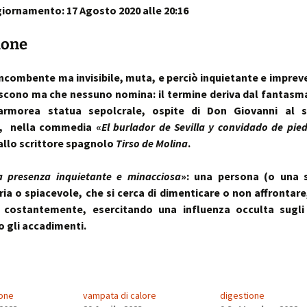
iornamento: 17 Agosto 2020 alle 20:16
sull’uso dei cookies
o artrosi cervicale
Anno Zero
La “Manualità Sens
problematiche fu
synopsis ~ volume 
e disfunzionalità
ortraits:
kinesiopatia.it:
Annarita Piras
Cranio-Sacral
Modena Sud →
Cranio-Sa
 volti del lavoro
scopi & obiettivi
Repatterning® (Terapia
Centro di
colite spastica:
Repatter
ione
Cranio-Sacrale)
Kinesiologia
la Sindrome
Anno Zero
dolore
base
Elisabetta Verdigi
Transazionale
dell’Intestino Irrit
synopsis ~ volume
ecniche
arco diastaltico
ncombente ma invisibile, muta, e perciò inquietante e impreve
Kinesiopatia®
apparato
Osteopatica:
Sala dei Rosoni
Kinesiopatia®:
Anno Zero
stomatog
scono ma che nessuno nomina: il termine deriva dal fantas
l’arte del prendersi cura
ascolto attivo
una disciplina
synopsis ~ volume
relazioni
rmorea statua sepolcrale, ospite di Don Giovanni al 
“terapeutica”
integraz
, nella commedia «
El burlador de Sevilla y convidado de pie
®
Oltrelostress Coaching
area riservata
Anno Zero
Diafram
 allo scrittore spagnolo
Tirso de Molina
.
lombalgia,
synopsis ~ volume
Il “Cervello Trino
Baromet
& Gabbia
mal di schiena, sci
ed il sistema
Comport
malattie o sintomi
neuro-vascolare
Anno Zero
Stress ÷
 presenza inquietante e minacciosa
»: una persona (o una s
synopsis ~ volume
Cibus
Equilibrio
ria o spiacevole, che si cerca di dimenticare o non affrontare
mal di testa
il midollo spinale
l’emozion
a costantemente, esercitando una influenza occulta sugli 
Anno Zero
Posture 
®
o gli accadimenti.
meningiti, mening
synopsis ~ volume
Kinesiopatia
il rachide
Cisti Ene
meningiti subclini
& Stress
repatter
Somatizz
possibile causa di
kinesiop
– Memori
molteplici disturbi
legamento di Cle
un legame fra a
Kinesiolo
Brain St
genitale femmini
Transazi
prende il
one
vampata di calore
digestione
ed intestino
Kinesiop
“bestia” 